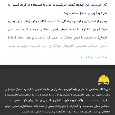
کار می‌روند. این ابزارها کمک می‌کنند تا مواد با استفاده از گرما، فشار، یا
هر دو، ذوب یا اتصال داده شوند.
برخی از اصلی‌ترین لوازم جوشکاری شامل دستگاه جوش (مثل اینورترهای
جوشکاری)، الکترود یا سیم جوش (برای رساندن مواد پرکننده به محل
اتصال)، و مشعل یا تورچ جوشکاری است که انرژی لازم برای ایجاد گرما را
تأمین می‌کند. همچنین کابل‌های جوشکاری، انبر جوش، و تجهیزات تولید
گاز محافظ (مانند کپسول‌های گاز آرگون یا دی‌اکسید کربن) از جمله
مشاهده بیشتر
وسایل ضروری هستند.
در کنار تجهیزات اصلی، ابزارهای کمکی دیگری نیز در جوشکاری مورد نیاز
عینک جوشکاری
است. به عنوان مثال، ماسک یا
برای حفاظت از
چشم‌ها و صورت در برابر جرقه‌ها و اشعه‌های مضر، لباس و دستکش
فروشگاه ایمنکس به عنوان بزرگترین و معتبرترین سایت تجهیزات ایمنی، تمرکز خود را بر
تامین تجهیزات ایمنی باکیفیت و استاندارد قرار داده است و با ارائه محصولات باکیفیت و
ایمنی برای محافظت از بدن، و دستگاه‌های تهویه برای کاهش خطر
با قیمت مناسب، به ارائه تجربه خرید آسان و امن برای مشتریان خود متعهد است.
استنشاق گازهای زیان‌آور استفاده می‌شوند.
ایمنکس دارای مجموعه ای گسترده از تجهیزات ایمنی از جمله کلاه، دستکش، کفش، لوازم
همچنین ابزارهایی مانند چکش وگیره‌ها به عنوان وسایل جانبی در
حفاظتی و سایر وسایل مورد نیاز برای محافظت از سلامت و ایمنی شما است.