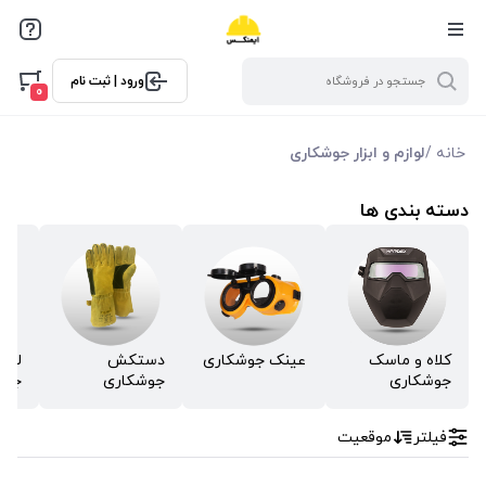
فیلترها
ورود | ثبت نام
فیلتر براساس ویژگی ها
0
فیلترکردن براساس تولید‌کننده
خانه
/
لوازم و ابزار جوشکاری
BAOERFU
دسته بندی ها
تجهیزات ایمنی تک پلاست
توتاص
لباس کار میهن دوخت
محصولات هترمن
کلاه و ماسک
عینک جوشکاری
دستکش
لباس
جوشکاری
جوشکاری
جوش
فیلتر
موقعیت