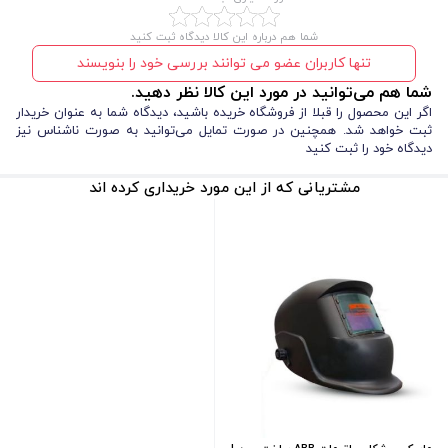
شما هم درباره این کالا دیدگاه ثبت کنید
تنها کاربران عضو می توانند بررسی خود را بنویسند
شما هم می‌توانید در مورد این کالا نظر دهید.
اگر این محصول را قبلا از فروشگاه خریده باشید، دیدگاه شما به عنوان خریدار
ثبت خواهد شد. همچنین در صورت تمایل می‌توانید به صورت ناشناس نیز
دیدگاه خود را ثبت کنید
مشتریانی که از این مورد خریداری کرده اند
ویژگی
توضیحات
جنس
چرم طبیعی با کیفیت بالا
طول
30 سانتی‌متر
ساخت
ایران
نوع دوخت
دوخت صنعتی با نخ مقاوم در برابر حرارت
وزن
حدود 210 گرم (بسته به سایز دستکش)
رنگ
عموماً رنگ طبیعی چرم یا رنگ‌های تیره
قابلیت ضد
مقاوم در برابر حرارت و جرقه‌های جوشکاری
حرارت
محافظت از دست هنگام برشکاری, جوشکاری,
کاربرد