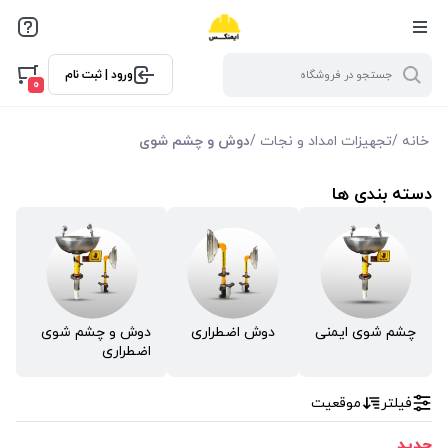
فیلترها
ورود | ثبت نام
فیلتر بر اساس قیمت
0
2175000
118250000
خانه
/
تجهیزات امداد و نجات
/
دوش و چشم شوی
دسته بندی ها
چشم شوی ایمنی
دوش اضطراری
دوش و چشم شوی
اضطراری
فیلتر
موقعیت
جدید