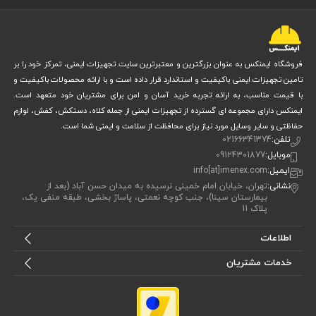
خرید تجهیزات کار در ارتفاع
این راهنمای
از ایمنکس، قصد داریم تا
شما را با نکات کلیدی در انتخاب کیف و کوله مناسب برای کار در ارتفاع
آشنا کنیم. از بررسی کیفیت و جنس گرفته تا طراحی ارگونومیک و
فروشگاه ایمنکس به عنوان بزرگترین و معتبرترین سایت تجهیزات ایمنی، تمرکز خود را بر
تامین تجهیزات ایمنی باکیفیت و استاندارد قرار داده است و با ارائه محصولات باکیفیت و
ظرفیت مناسب، هر آنچه که باید بدانید را برایتان آماده کرده‌ایم. اگر
با قیمت مناسب، به ارائه تجربه خرید آسان و امن برای مشتریان خود متعهد است.
به‌دنبال خریدی مطمئن هستید و می‌خواهید بهترین انتخاب را برای حرفه
ایمنکس دارای مجموعه ای گسترده از تجهیزات ایمنی از جمله کلاه، دستکش، کفش، لوازم
خود داشته باشید، با ما همراه باشید.
حفاظتی و سایر وسایل مورد نیاز برای محافظت از سلامت و ایمنی شما است.
تلفن:
02166341374
موبایل:
09124301877
ایمیل:
info[at]imenex.com
نشانی:
تهران، خیابان امام خمینی نرسیده به میدان حسن آباد (بعد از
بیمارستان سینا)، جنب کوچه نعمتی، پاساژ بخشی، طبقه منفی یک،
پلاک 11
اطلاعات
خدمات مشتریان
انواع کیف و کوله کار در ارتفاع
کیف و کوله کار در ارتفاع، به انواع مختلفی تقسیم می‌شوند که هر