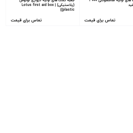
جعبه کمک های اولیه سامسونتی 3000
جعبه کمک های اولیه دیواری لوتوس
(پلاستیکی) | Lotus first aid box
(plastic)
تماس برای قیمت
تماس برای قیمت