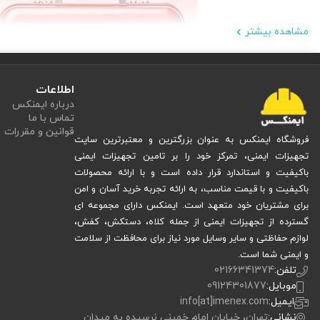
مشاهده بیشتر
اطلاعات
درباره ایمنکس
تماس با ما
قوانین و مقررات
فروشگاه ایمنکس به عنوان بزرگترین و معتبرترین سایت
تجهیزات ایمنی، تمرکز خود را بر تامین تجهیزات ایمنی
باکیفیت و استاندارد قرار داده است و با ارائه محصولات
باکیفیت و با قیمت مناسب، به ارائه تجربه خرید آسان و امن
برای مشتریان خود متعهد است. ایمنکس دارای مجموعه ای
گسترده از تجهیزات ایمنی از جمله کلاه، دستکش، کفش،
مزایای استفاده از جعبه کمک اولیه
لوازم حفاظتی و سایر وسایل مورد نیاز برای محافظت از سلامت
و ایمنی شما است.
تلفن:
02166341374
استفاده از جعبه کمک های اولیه دارای مزایای متعددی است که می‌تواند در شرایط اض
موبایل:
09124301877
نجات جان:
یکی از مهم‌ترین مزایای جعبه کمک های اولیه، توانایی آن د
ایمیل:
info[at]imenex.com
کاهش شدت آسیب‌ها:
با استفاده از ابزارهای موجود در جعبه کمک ه
نشانی:
تهران، خیابان امام خمینی نرسیده به میدان