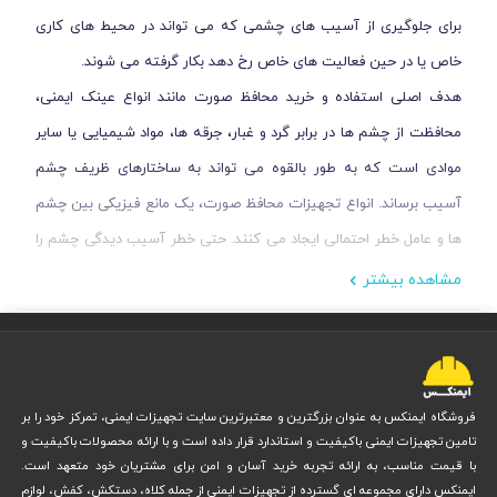
برای جلوگیری از آسیب های چشمی که می تواند در محیط های کاری
خاص یا در حین فعالیت های خاص رخ دهد بکار گرفته می شوند.
هدف اصلی استفاده و خرید محافظ صورت مانند انواع عینک ایمنی،
محافظت از چشم ها در برابر گرد و غبار، جرقه ها، مواد شیمیایی یا سایر
موادی است که به طور بالقوه می تواند به ساختارهای ظریف چشم
آسیب برساند. انواع تجهیزات محافظ صورت، یک مانع فیزیکی بین چشم
ها و عامل خطر احتمالی ایجاد می کنند. حتی خطر آسیب دیدگی چشم را
کاهش می دهند.
مشاهده بیشتر
عینک ایمنی یکی از بهترین تجهیزات محافظ صورت در برابر خطرات
محسوب می شود. زیرا چشم یکی از اعضای اصلی بدن به شمار می رود
که از حساسیت بالایی برخوردار است. این در حالی است که امروزه عینک
های ایمنی زیادی در کشور تولید می شود. اما کیفیت هر کدام با دیگری
فروشگاه ایمنکس به عنوان بزرگترین و معتبرترین سایت تجهیزات ایمنی، تمرکز خود را بر
تامین تجهیزات ایمنی باکیفیت و استاندارد قرار داده است و با ارائه محصولات باکیفیت و
متفاوت است. اگر قصد خرید انواع عینک ایمنی را دارید، این راهنمای
با قیمت مناسب، به ارائه تجربه خرید آسان و امن برای مشتریان خود متعهد است.
خرید از ایمنکس را تا انتها بخوانید.
ایمنکس دارای مجموعه ای گسترده از تجهیزات ایمنی از جمله کلاه، دستکش، کفش، لوازم