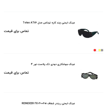
عینک ایمنی چند کاره توتاص مدل Totas AT116
تماس برای قیمت
عینک جوشکاری دودی تک پلاست نور 4
تماس برای قیمت
عینک ایمنی ریندر شفاف REINDEER FX-3006w