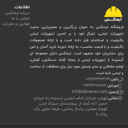
اطلاعات
درباره ایمنکس
تماس با ما
قوانین و مقررات
فروشگاه ایمنکس به عنوان بزرگترین و معتبرترین سایت
تجهیزات ایمنی، تمرکز خود را بر تامین تجهیزات ایمنی
باکیفیت و استاندارد قرار داده است و با ارائه محصولات
باکیفیت و با قیمت مناسب، به ارائه تجربه خرید آسان و امن
برای مشتریان خود متعهد است. ایمنکس دارای مجموعه ای
گسترده از تجهیزات ایمنی از جمله کلاه، دستکش، کفش،
لوازم حفاظتی و سایر وسایل مورد نیاز برای محافظت از سلامت
قرار گرفتن مداوم چشم در معرض نور شدید خورشید، به‌ویژه در محیط‌های باز، می‌
و ایمنی شما است.
تلفن:
02166341374
مانند پرتاب ذرات، گردوغبار یا برخورد اجسام کوچک ترکیب می‌شود، ریسک آسیب چ
موبایل:
09124301877
عینک ایمنی آفتابی استاندارد با فیلتر UV مناسب و لنز مقاوم، هم‌زمان دو وظیفه مهم را انجام می‌دهد:
ایمیل:
info[at]imenex.com
کاهش فشار نوری و افزایش وضوح دید در فضای باز
نشانی:
تهران، خیابان امام خمینی نرسیده به میدان
ایجاد سد فیزیکی ایمن برای محافظت از چشم در برابر ضربه و ذرات
حسن آباد (بعد از بیمارستان سینا)، جنب
این ترکیب دقیقاً همان چیزی است که در محیط‌های صنعتی مورد نیاز است.
کوچه نعمتی، پاساژ بخشی، طبقه منفی یک،
پلاک 11
راهنمای انتخاب سریع عینک کار آفتابی