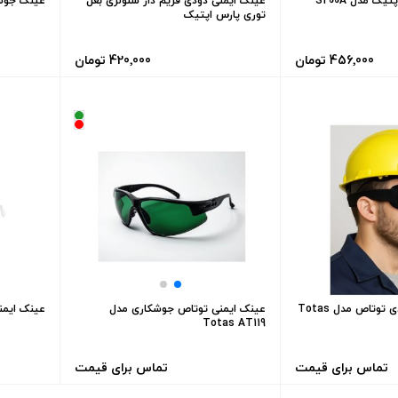
ک مدل S200A
عینک ایمنی دودی فریم دار سلولزی بغل
عینک جوشک
توری پارس اپتیک
456٬000 تومان
420٬000 تومان
عینک ایمنی لنز دودی توتاص مدل Totas
عینک ایمنی توتاص جوشکاری مدل
عینک ایمنی تو
Totas AT119
تماس برای قیمت
تماس برای قیمت