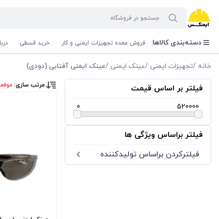
دسته‌بندی کالاها
فروش عمده تجهیزات ایمنی و کار
خرید قسطی
درب
خانه
/
تجهیزات ایمنی
/
عینک ایمنی
/
عینک ایمنی آفتابی (دودی)
مرتب سازی:
موقع
فیلتر بر اساس قیمت
0
520000
فیلتر براساس ویژگی ها
فیلترکردن براساس تولید‌کننده
پارس اپتیک
تجهیزات ایمنی تک پلاست
توتاص