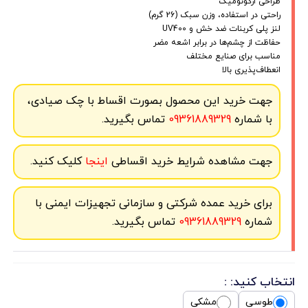
طراحی ارگونومیک
راحتی در استفاده، وزن سبک (26 گرم)
لنز پلی کربنات ضد خش و UV400
حفاظت از چشم‌ها در برابر اشعه مضر
مناسب برای صنایع مختلف
انعطاف‌پذیری بالا
جهت خرید این محصول بصورت اقساط با چک صیادی،
با شماره
09361889329
تماس بگیرید.
جهت مشاهده شرایط خرید اقساطی
اینجا
کلیک کنید.
برای خرید عمده شرکتی و سازمانی تجهیزات ایمنی با
شماره
09361889329
تماس بگیرید.
انتخاب کنید: :
طوسی
مشکی