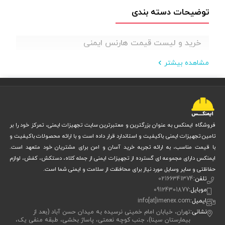
توضیحات دسته بندی
خرید و لیست قیمت هارنس ایمنی
مشاهده بیشتر
فروشگاه ایمنکس به عنوان بزرگترین و معتبرترین سایت تجهیزات ایمنی، تمرکز خود را بر
تامین تجهیزات ایمنی باکیفیت و استاندارد قرار داده است و با ارائه محصولات باکیفیت و
با قیمت مناسب، به ارائه تجربه خرید آسان و امن برای مشتریان خود متعهد است.
ایمنکس دارای مجموعه ای گسترده از تجهیزات ایمنی از جمله کلاه، دستکش، کفش، لوازم
حفاظتی و سایر وسایل مورد نیاز برای محافظت از سلامت و ایمنی شما است.
تلفن:
02166341374
موبایل:
09124301877
ایمیل:
info[at]imenex.com
نشانی:
تهران، خیابان امام خمینی نرسیده به میدان حسن آباد (بعد از
بیمارستان سینا)، جنب کوچه نعمتی، پاساژ بخشی، طبقه منفی یک،