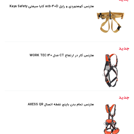
هارنس کوهنوردی و راپل acb-40D کایا سیفتی Kaya Safety
جدید
هارنس کار در ارتفاع CT مدل WORK TEC 140
جدید
هارنس تمام بدن باپنج نقطه اتصال AXESS QR