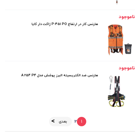
ناموجود
هارنس کار در ارتفاع P-451 PO ژاکت دار کایا
ناموجود
هارنس ضد الکتریسیته البرز پوشش مدل A 254 P4
2
1
بعدی