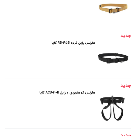
جدید
هارنس راپل فرود RB-45B کایا
جدید
هارنس کوهنوردی و راپل ACB-40B کایا
جدید