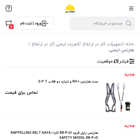
فیلترها
ورود | ثبت نام
فیلتر براساس ویژگی ها
0
فیلترکردن براساس تولید‌کننده
خانه
/
تجهیزات کار در ارتفاع
/
کمربند ایمنی کار در ارتفاع
/
هارنس ایمنی
سی تی (CT)
فیلتر
موقعیت
جدید
ست هارنس RH-1 و لنیارد دو قلاب E-3 T
تماس برای قیمت
جدید
هارنس راپل فرود RB-40D کایا ا RAPPELLING BELT KAYA
SAFETY MODEL RB-40D