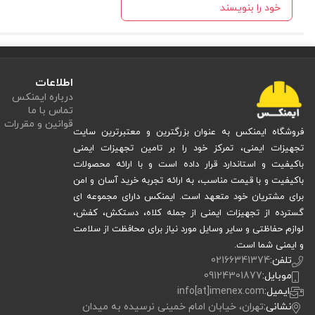
خود را بنویسند
اطلاعات
درباره ایمنکس
تماس با ما
قوانین و مقررات
فروشگاه ایمنکس به عنوان بزرگترین و معتبرترین سایت
تجهیزات ایمنی، تمرکز خود را بر تامین تجهیزات ایمنی
باکیفیت و استاندارد قرار داده است و با ارائه محصولات
باکیفیت و با قیمت مناسب، به ارائه تجربه خرید آسان و امن
برای مشتریان خود متعهد است. ایمنکس دارای مجموعه ای
گسترده از تجهیزات ایمنی از جمله کلاه، دستکش، کفش،
لوازم حفاظتی و سایر وسایل مورد نیاز برای محافظت از سلامت
و ایمنی شما است.
تلفن:
02166341374
موبایل:
09124301877
ایمیل:
info[at]imenex.com
نشانی:
تهران، خیابان امام خمینی نرسیده به میدان