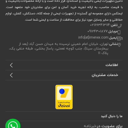
تامین تجهیزات ایمنی باکیفیت و استاندارد قرار داده است و با ارائه محصولات باکیفیت و
با قیمت مناسب، به ارائه تجربه خرید آسان و امن برای مشتریان خود متعهد است.
ایمنکس دارای مجموعه ای گسترده از تجهیزات ایمنی از جمله کلاه، دستکش، کفش، لوازم
حفاظتی و سایر وسایل مورد نیاز برای محافظت از سلامت و ایمنی شما است.
تلفن:
02166341374
موبایل:
09124301877
ایمیل:
info[at]imenex.com
نشانی:
تهران، خیابان امام خمینی نرسیده به میدان حسن آباد (بعد از
بیمارستان سینا)، جنب کوچه نعمتی، پاساژ بخشی، طبقه منفی یک،
پلاک 11
اطلاعات
خدمات مشتریان
ما را دنبال کنید
برای عضویت در
خبرنامه