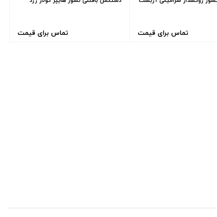
وز روکشدار سرامیکی آزبست
دستکش بافتنی نسوز هایپر کولار زرد
تماس برای قیمت
تماس برای قیمت