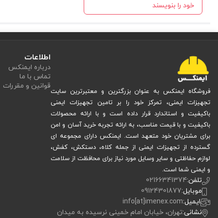
خود را بنویسند
اطلاعات
درباره ایمنکس
تماس با ما
قوانین و مقررات
فروشگاه ایمنکس به عنوان بزرگترین و معتبرترین سایت
تجهیزات ایمنی، تمرکز خود را بر تامین تجهیزات ایمنی
باکیفیت و استاندارد قرار داده است و با ارائه محصولات
باکیفیت و با قیمت مناسب، به ارائه تجربه خرید آسان و امن
برای مشتریان خود متعهد است. ایمنکس دارای مجموعه ای
گسترده از تجهیزات ایمنی از جمله کلاه، دستکش، کفش،
لوازم حفاظتی و سایر وسایل مورد نیاز برای محافظت از سلامت
و ایمنی شما است.
تلفن:
02166341374
موبایل:
09124301877
ایمیل:
info[at]imenex.com
نشانی:
تهران، خیابان امام خمینی نرسیده به میدان