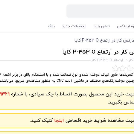
اره ایمنکس
تماس با ما
محصولات جدید
بلاگ
رنس کار در ارتفاع P-453 O کایا
ر در ارتفاع P-453 O کایا
 ارتفاع P-453 O کایا
 دوخت رنگ‌های مختلف در ماشین آلات CNC به منظور مشاهده‌ی سریع، می‌باشند
هت خرید این محصول بصورت اقساط با چک صیادی، با شماره
9329
ماس بگیرید.
هت مشاهده شرایط خرید اقساطی
اینجا
کلیک کنید.