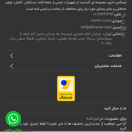
ایمنکس دارای مجموعه ای گسترده از تجهیزات ایمنی از جمله کلاه، دستکش، کفش، لوازم
مناسب محیط‌های کارگاهی و صنعتی
حفاظتی و سایر وسایل مورد نیاز برای محافظت از سلامت و ایمنی شما است.
تلفن:
02166341374
معایب
:
موبایل:
09124301877
ایمیل:
info[at]imenex.com
فاقد فیلتر UV تخصصی برای کار در نور شدید آفتاب
نشانی:
تهران، خیابان امام خمینی نرسیده به میدان حسن آباد (بعد از
مناسب نبودن برای محیط‌های دارای پاشش مواد شیمیایی قوی
بیمارستان سینا)، جنب کوچه نعمتی، پاساژ بخشی، طبقه منفی یک،
در مجموع اگر به دنبال یک عینک ایمنی مقرون‌به‌صرفه و کارآمد هستید، این
پلاک 11
محصول برای شما انتخابی منطقی خواهد بود.
اطلاعات
کاربردهای عینک سفید بغل دار تک پلاست 110
خدمات مشتریان
عینک سفید بغل دار تک پلاست 110
شما می‌توانید از
در طیف گسترده‌ای از
فعالیت‌ها استفاده کنید. این محصول به‌گونه‌ای طراحی شده که در کارهایی
تراشکاری، معرق‌کاری، نجاری، برش‌کاری، جوش سبک، کارگاه‌های
مانند
صنعتی و تعمیرات فنی
از چشمان شما در برابر پرتاب ذرات، گرد و غبار،
ما را دنبال کنید
خرده‌چوب و براده‌های فلزی محافظت کند.
برای عضویت در
خبرنامه
آیا می خواهید از جدید‌ترین تخفیف‌ ها با‌ خبر شوید؟ فقط ایمیل خود را ثبت
در محیط‌های کارگاهی که کوچک‌ترین ذره می‌تواند باعث آسیب جدی به چشم
کنید