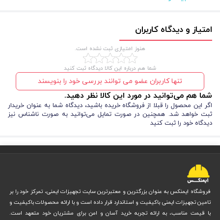
امتیاز و دیدگاه کاربران
هنوز امتیازی ثبت نشده است.
شما هم درباره این کالا دیدگاه ثبت کنید
مزایا و معایب عینک سفید بغل دار تک پلاست 110
تنها کاربران عضو می توانند بررسی خود را بنویسند
شما هم می‌توانید در مورد این کالا نظر دهید.
این عینک ایمنی برای شما طراحی شده تا هم ایمنی را افزایش دهید و هم در
اگر این محصول را قبلا از فروشگاه خریده باشید، دیدگاه شما به عنوان خریدار
طول کار، راحتی بیشتری تجربه کنید. طراحی ارگونومیک، وزن سبک و پوشش
ثبت خواهد شد. همچنین در صورت تمایل می‌توانید به صورت ناشناس نیز
دیدگاه خود را ثبت کنید
جانبی از جمله عواملی هستند که آن را به گزینه‌ای محبوب تبدیل کرده‌اند.
مزایا
:
وزن سبک و جلوگیری از خستگی شما در استفاده طولانی
محافظت کامل از چشم‌ها
در برابر ذرات، براده و گرد و غبار
فروشگاه ایمنکس به عنوان بزرگترین و معتبرترین سایت تجهیزات ایمنی، تمرکز خود را بر
لنز شیشه‌ای شفاف با وضوح بالا
برای دید دقیق
تامین تجهیزات ایمنی باکیفیت و استاندارد قرار داده است و با ارائه محصولات باکیفیت و
با قیمت مناسب، به ارائه تجربه خرید آسان و امن برای مشتریان خود متعهد است.
بدنه پلاستیکی سبک و مقاوم
در برابر ضربه