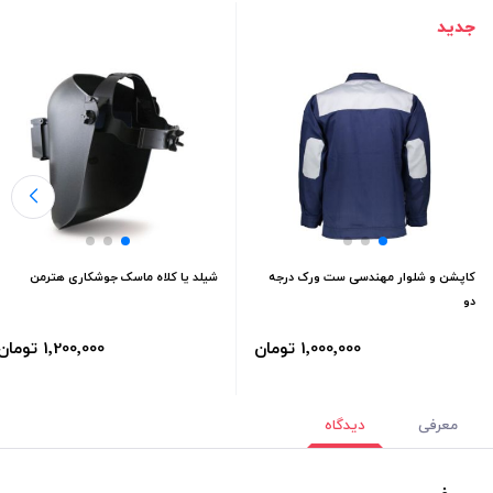
جدید
کاپشن و شلوار مهندسی ست ورک درجه
شیلد یا کلاه ماسک جوشکاری هترمن
دو
1٬000٬000 تومان
1٬200٬000 تومان
معرفی
دیدگاه