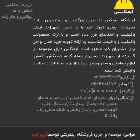
درباره ایمنکس
تماس با ما
قوانین و مقررات
فروشگاه ایمنکس به عنوان بزرگترین و معتبرترین سایت
تجهیزات ایمنی، تمرکز خود را بر تامین تجهیزات ایمنی
باکیفیت و استاندارد قرار داده است و با ارائه محصولات
باکیفیت و با قیمت مناسب، به ارائه تجربه خرید آسان و امن
برای مشتریان خود متعهد است. ایمنکس دارای مجموعه ای
گسترده از تجهیزات ایمنی از جمله کلاه، دستکش، کفش،
لوازم حفاظتی و سایر وسایل مورد نیاز برای محافظت از سلامت
و ایمنی شما است.
تلفن:
02166341374
موبایل:
09124301877
ایمیل:
info[at]imenex.com
نشانی:
تهران، خیابان امام خمینی نرسیده به میدان
حسن آباد (بعد از بیمارستان سینا)، جنب
کوچه نعمتی، پاساژ بخشی، طبقه منفی یک،
پلاک 11
طراحی، توسعه و اجرای فروشگاه اینترنتی توسط:
آریو وب