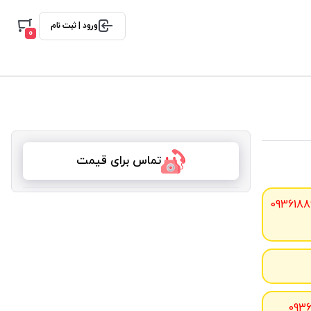
ورود | ثبت نام
0
تماس برای قیمت
0936188
093