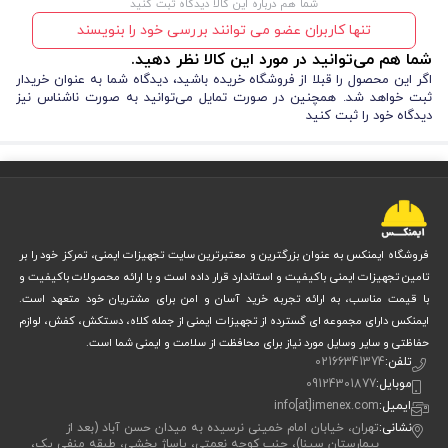
شما هم درباره این کالا دیدگاه ثبت کنید
تنها کاربران عضو می توانند بررسی خود را بنویسند
شما هم می‌توانید در مورد این کالا نظر دهید.
اگر این محصول را قبلا از فروشگاه خریده باشید، دیدگاه شما به عنوان خریدار
ثبت خواهد شد. همچنین در صورت تمایل می‌توانید به صورت ناشناس نیز
دیدگاه خود را ثبت کنید
فروشگاه ایمنکس به عنوان بزرگترین و معتبرترین سایت تجهیزات ایمنی، تمرکز خود را بر
تامین تجهیزات ایمنی باکیفیت و استاندارد قرار داده است و با ارائه محصولات باکیفیت و
با قیمت مناسب، به ارائه تجربه خرید آسان و امن برای مشتریان خود متعهد است.
ایمنکس دارای مجموعه ای گسترده از تجهیزات ایمنی از جمله کلاه، دستکش، کفش، لوازم
حفاظتی و سایر وسایل مورد نیاز برای محافظت از سلامت و ایمنی شما است.
تلفن:
02166341374
موبایل:
09124301877
ایمیل:
info[at]imenex.com
نشانی:
تهران، خیابان امام خمینی نرسیده به میدان حسن آباد (بعد از
بیمارستان سینا)، جنب کوچه نعمتی، پاساژ بخشی، طبقه منفی یک،