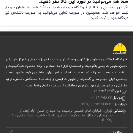
شما هم می‌توانید در مورد این کالا نظر دهید.
اگر این محصول را قبلا از فروشگاه خریده باشید، دیدگاه شما به عنوان خریدار
ثبت خواهد شد. همچنین در صورت تمایل می‌توانید به صورت ناشناس نیز
دیدگاه خود را ثبت کنید
فروشگاه ایمنکس به عنوان بزرگترین و معتبرترین سایت تجهیزات ایمنی، تمرکز خود را بر
تامین تجهیزات ایمنی باکیفیت و استاندارد قرار داده است و با ارائه محصولات باکیفیت و
با قیمت مناسب، به ارائه تجربه خرید آسان و امن برای مشتریان خود متعهد است.
ایمنکس دارای مجموعه ای گسترده از تجهیزات ایمنی از جمله کلاه، دستکش، کفش، لوازم
حفاظتی و سایر وسایل مورد نیاز برای محافظت از سلامت و ایمنی شما است.
تلفن:
02166341374
موبایل:
09124301877
ایمیل:
info[at]imenex.com
نشانی:
تهران، خیابان امام خمینی نرسیده به میدان حسن آباد (بعد از
بیمارستان سینا)، جنب کوچه نعمتی، پاساژ بخشی، طبقه منفی یک،
پلاک 11
اطلاعات