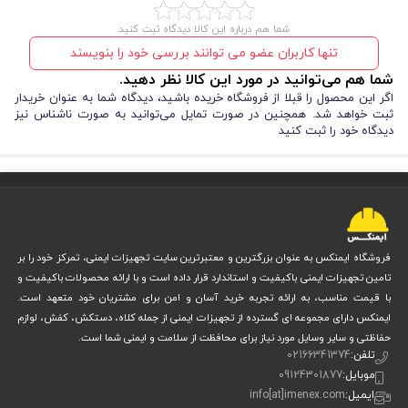
شما هم درباره این کالا دیدگاه ثبت کنید
تنها کاربران عضو می توانند بررسی خود را بنویسند
شما هم می‌توانید در مورد این کالا نظر دهید.
اگر این محصول را قبلا از فروشگاه خریده باشید، دیدگاه شما به عنوان خریدار
ثبت خواهد شد. همچنین در صورت تمایل می‌توانید به صورت ناشناس نیز
دیدگاه خود را ثبت کنید
فروشگاه ایمنکس به عنوان بزرگترین و معتبرترین سایت تجهیزات ایمنی، تمرکز خود را بر
تامین تجهیزات ایمنی باکیفیت و استاندارد قرار داده است و با ارائه محصولات باکیفیت و
با قیمت مناسب، به ارائه تجربه خرید آسان و امن برای مشتریان خود متعهد است.
ایمنکس دارای مجموعه ای گسترده از تجهیزات ایمنی از جمله کلاه، دستکش، کفش، لوازم
حفاظتی و سایر وسایل مورد نیاز برای محافظت از سلامت و ایمنی شما است.
تلفن:
02166341374
موبایل:
09124301877
ایمیل:
info[at]imenex.com