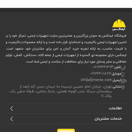
فروشگاه ایمنکس به عنوان بزرگترین و معتبرترین سایت تجهیزات ایمنی، تمرکز خود را بر
تامین تجهیزات ایمنی باکیفیت و استاندارد قرار داده است و با ارائه محصولات باکیفیت و
با قیمت مناسب، به ارائه تجربه خرید آسان و امن برای مشتریان خود متعهد است.
ایمنکس دارای مجموعه ای گسترده از تجهیزات ایمنی از جمله کلاه، دستکش، کفش، لوازم
حفاظتی و سایر وسایل مورد نیاز برای محافظت از سلامت و ایمنی شما است.
تلفن:
02166341374
موبایل:
09124301877
ایمیل:
info[at]imenex.com
نشانی:
تهران، خیابان امام خمینی نرسیده به میدان حسن آباد (بعد از
بیمارستان سینا)، جنب کوچه نعمتی، پاساژ بخشی، طبقه منفی یک،
پلاک 11
اطلاعات
خدمات مشتریان