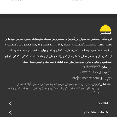
فروشگاه ایمنکس به عنوان بزرگترین و معتبرترین سایت تجهیزات ایمنی، تمرکز خود را بر
تامین تجهیزات ایمنی باکیفیت و استاندارد قرار داده است و با ارائه محصولات باکیفیت و
با قیمت مناسب، به ارائه تجربه خرید آسان و امن برای مشتریان خود متعهد است.
ایمنکس دارای مجموعه ای گسترده از تجهیزات ایمنی از جمله کلاه، دستکش، کفش، لوازم
حفاظتی و سایر وسایل مورد نیاز برای محافظت از سلامت و ایمنی شما است.
تلفن:
02166341374
موبایل:
09124301877
ایمیل:
info[at]imenex.com
نشانی:
تهران، خیابان امام خمینی نرسیده به میدان حسن آباد (بعد از
بیمارستان سینا)، جنب کوچه نعمتی، پاساژ بخشی، طبقه منفی یک،
پلاک 11
اطلاعات
خدمات مشتریان