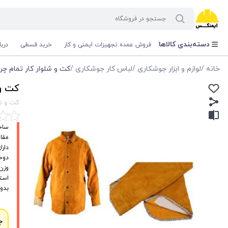
دسته‌بندی کالاها
فروش عمده تجهیزات ایمنی و کار
خرید قسطی
درب
خانه
/
لوازم و ابزار جوشکاری
/
لباس کار جوشکاری
/
کت و شلوار کار تمام چ
کت و 
کت و شل
ساخ
مقاو
دارا
دوخ
وزن م
استاندا
بدو
ج