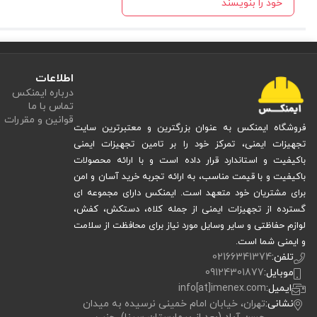
خود را بنویسند
لباس جوشکاری
انتخاب
مناسب اهمیت زیادی دارد. کت و شلوار تمام چرم جوشکاری
مزایا
:
اطلاعات
مقاومت عالی در برابر حرارت و جرقه
درباره ایمنکس
بادوام و ساخته‌شده از چرم گاوی اصل
تماس با ما
طراحی دوسوزنه برای افزایش طول عمر دوخت
قوانین و مقررات
فروشگاه ایمنکس به عنوان بزرگترین و معتبرترین سایت
دارای دو جیب کاربردی در قسمت جلو
محافظت کامل بدن هنگام جوشکاری
تجهیزات ایمنی، تمرکز خود را بر تامین تجهیزات ایمنی
باکیفیت و استاندارد قرار داده است و با ارائه محصولات
معایب
:
باکیفیت و با قیمت مناسب، به ارائه تجربه خرید آسان و امن
برای مشتریان خود متعهد است. ایمنکس دارای مجموعه ای
نداشتن آستر داخلی
گسترده از تجهیزات ایمنی از جمله کلاه، دستکش، کفش،
وزن بیشتر نسبت به لباس‌های پارچه‌ای
لوازم حفاظتی و سایر وسایل مورد نیاز برای محافظت از سلامت
نیاز به مراقبت و نگهداری ویژه چرم
و ایمنی شما است.
در نهایت، اگرچه این لباس کمی سنگین‌تر از نمونه‌های پارچه‌ای است، اما دوام و ا
تلفن:
02166341374
موبایل:
09124301877
کاربرد کت و شلوار چرمی جوشکاری
ایمیل:
info[at]imenex.com
نشانی:
تهران، خیابان امام خمینی نرسیده به میدان