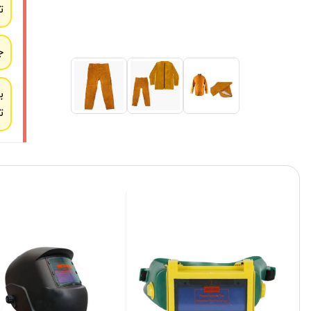
ت
ج
ب
ت