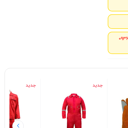
093
جدید
جدید