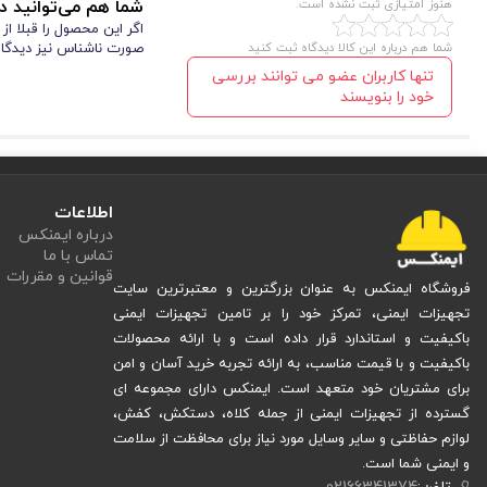
هنوز امتیازی ثبت نشده است.
شما هم می‌توانید در
اگر این محصول را قبلا ا
شما هم درباره این کالا دیدگاه ثبت کنید
صورت ناشناس نیز دیدگاه
تنها کاربران عضو می توانند بررسی
خود را بنویسند
لباس کار صنعتی و نسوز
به طور کلی،
دو تکه کتان نسوز با استفاده از پارچه 
اطلاعات
دقیق و استفاده از مواد مرغوب، دوام و مقاومت بسیار بالایی برخوردار است. برخی از
درباره ایمنکس
تماس با ما
دوخت با کیفیت:
دوخت این کاپشن شلوار بسیار دقیق و با استاندارد 
قوانین و مقررات
فروشگاه ایمنکس به عنوان بزرگترین و معتبرترین سایت
مقاومت در برابر باد و شعله:
پارچه نسوز این کاپشن شلوار، مقاومت عالی
تجهیزات ایمنی، تمرکز خود را بر تامین تجهیزات ایمنی
طراحی کاربردی جیب‌ ها:
کاپشن شلوار کتان نسوز دارای دو جیب چس
باکیفیت و استاندارد قرار داده است و با ارائه محصولات
فضای کافی برای نگهداری وسایل ضروری را فراهم می‌کند.
باکیفیت و با قیمت مناسب، به ارائه تجربه خرید آسان و امن
وزن سبک:
با وزن تنها 970 گرم، این کاپشن بسیار سبک بوده و آزادی حرکت بالایی را به افراد می ‌دهد.
برای مشتریان خود متعهد است. ایمنکس دارای مجموعه ای
کاپشن شلوار کتان نسوز جوشکاری با تمام ویژگی ‌های ذکر شده، انتخابی بی‌نظیر 
گسترده از تجهیزات ایمنی از جمله کلاه، دستکش، کفش،
لوازم حفاظتی و سایر وسایل مورد نیاز برای محافظت از سلامت
مشخصات ظاهری کاپشن شلوار کتان نسوز جوشکاری
و ایمنی شما است.