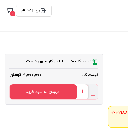
ورود | ثبت نام
0
تولید کننده:
لباس کار میهن دوخت
3٬000٬000 تومان
قیمت کالا:
افزودن به سبد خرید
0936188