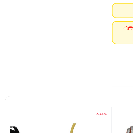
093
جدید