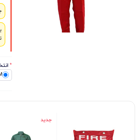
ج
ب
ت
انتخ
*
M
جدید