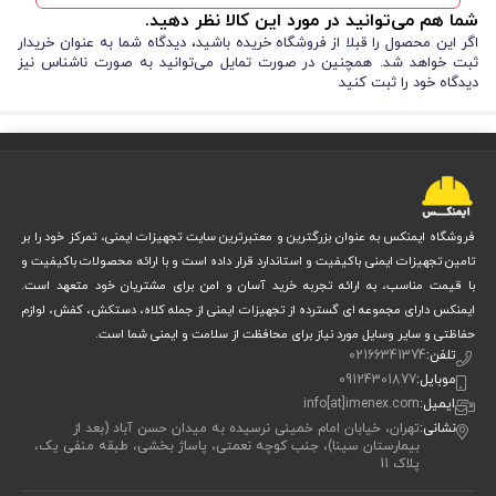
شما هم می‌توانید در مورد این کالا نظر دهید.
اگر این محصول را قبلا از فروشگاه خریده باشید، دیدگاه شما به عنوان خریدار
ثبت خواهد شد. همچنین در صورت تمایل می‌توانید به صورت ناشناس نیز
دیدگاه خود را ثبت کنید
فروشگاه ایمنکس به عنوان بزرگترین و معتبرترین سایت تجهیزات ایمنی، تمرکز خود را بر
تامین تجهیزات ایمنی باکیفیت و استاندارد قرار داده است و با ارائه محصولات باکیفیت و
با قیمت مناسب، به ارائه تجربه خرید آسان و امن برای مشتریان خود متعهد است.
ایمنکس دارای مجموعه ای گسترده از تجهیزات ایمنی از جمله کلاه، دستکش، کفش، لوازم
حفاظتی و سایر وسایل مورد نیاز برای محافظت از سلامت و ایمنی شما است.
تلفن:
02166341374
موبایل:
09124301877
ایمیل:
info[at]imenex.com
نشانی:
تهران، خیابان امام خمینی نرسیده به میدان حسن آباد (بعد از
بیمارستان سینا)، جنب کوچه نعمتی، پاساژ بخشی، طبقه منفی یک،
پلاک 11