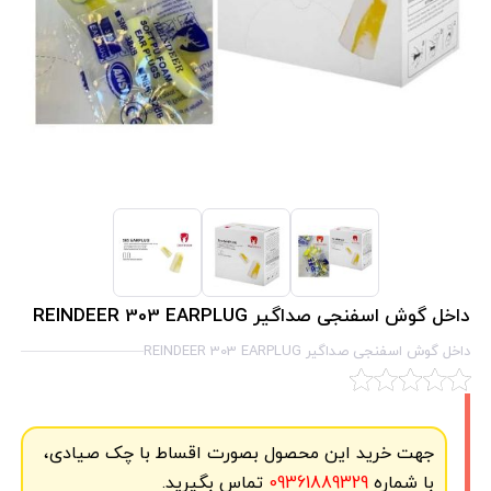
داخل گوش اسفنجی صداگیر REINDEER 303 EARPLUG
داخل گوش اسفنجی صداگیر REINDEER 303 EARPLUG
جهت خرید این محصول بصورت اقساط با چک صیادی،
با شماره
09361889329
تماس بگیرید.