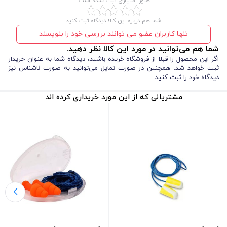
هنوز امتیازی ثبت نشده است.
شما هم درباره این کالا دیدگاه ثبت کنید
تنها کاربران عضو می توانند بررسی خود را بنویسند
شما هم می‌توانید در مورد این کالا نظر دهید.
اگر این محصول را قبلا از فروشگاه خریده باشید، دیدگاه شما به عنوان خریدار
ثبت خواهد شد. همچنین در صورت تمایل می‌توانید به صورت ناشناس نیز
دیدگاه خود را ثبت کنید
طراحی و ساخت منحصر به فرد توگوش 3M مدل 1271، این محصول را برای
مشتریانی که از این مورد خریداری کرده اند
صنایع مختلف کاربردی کرده است. برخی از مهمترین ویژگی های گوشی ایرپلاگ
تری ام 3M مدل 1271، عبارتند از:
حفظ ایمنی گوش‌ ها:
طراحی منحصر به فرد گوشی ایمنی ایرپلاگ
3M مدل 1271 (3 پله) امکان حفظ ایمنی گوش ‌ها در مقابل صدا های
مزاحم را فراهم می‌کند.
قابلیت استفاده طولانی مدت:
جنس پلاستیک الاستومر نرم آن
باعث می ‌شود که گوشی ایمنی ایرپلاگ 3M مدل 1271 به طور راحت
و طولانی مدت قابل استفاده باشد.
ضد حساسیت و قابل شست و شو:
گوشی ایمنی ایرپلاگ 3M مدل
1271 با توجه به جنس استفاده شده، ضد حساسیت بوده و
همچنین قابلیت شست و شو را دارد.