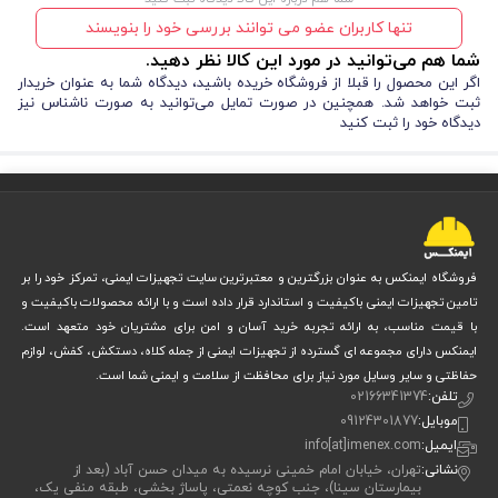
تنها کاربران عضو می توانند بررسی خود را بنویسند
شما هم می‌توانید در مورد این کالا نظر دهید.
اگر این محصول را قبلا از فروشگاه خریده باشید، دیدگاه شما به عنوان خریدار
ثبت خواهد شد. همچنین در صورت تمایل می‌توانید به صورت ناشناس نیز
دیدگاه خود را ثبت کنید
فروشگاه ایمنکس به عنوان بزرگترین و معتبرترین سایت تجهیزات ایمنی، تمرکز خود را بر
تامین تجهیزات ایمنی باکیفیت و استاندارد قرار داده است و با ارائه محصولات باکیفیت و
با قیمت مناسب، به ارائه تجربه خرید آسان و امن برای مشتریان خود متعهد است.
ایمنکس دارای مجموعه ای گسترده از تجهیزات ایمنی از جمله کلاه، دستکش، کفش، لوازم
حفاظتی و سایر وسایل مورد نیاز برای محافظت از سلامت و ایمنی شما است.
تلفن:
02166341374
موبایل:
09124301877
ایمیل:
info[at]imenex.com
نشانی:
تهران، خیابان امام خمینی نرسیده به میدان حسن آباد (بعد از
بیمارستان سینا)، جنب کوچه نعمتی، پاساژ بخشی، طبقه منفی یک،