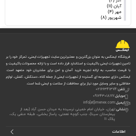
آذر (2)
آبان (11)
مهر (4)
شهریور (8)
فروشگاه ایمنکس به عنوان بزرگترین و معتبرترین سایت تجهیزات ایمنی، تمرکز خود را بر
تامین تجهیزات ایمنی باکیفیت و استاندارد قرار داده است و با ارائه محصولات باکیفیت و
با قیمت مناسب، به ارائه تجربه خرید آسان و امن برای مشتریان خود متعهد است.
ایمنکس دارای مجموعه ای گسترده از تجهیزات ایمنی از جمله کلاه، دستکش، کفش، لوازم
حفاظتی و سایر وسایل مورد نیاز برای محافظت از سلامت و ایمنی شما است.
تلفن:
02166341374
موبایل:
09124301877
ایمیل:
info[at]imenex.com
نشانی:
تهران، خیابان امام خمینی نرسیده به میدان حسن آباد (بعد از
بیمارستان سینا)، جنب کوچه نعمتی، پاساژ بخشی، طبقه منفی یک،
پلاک 11
اطلاعات