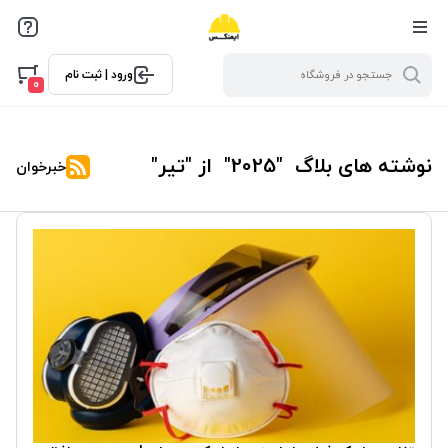
ورود | ثبت نام
0
نوشته های بلاگ "2025" از "تیر"
خبرخوان