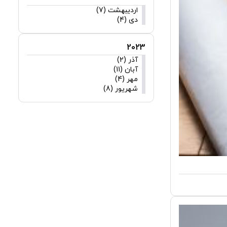
اردیبهشت (7)
دی (4)
2023
آذر (2)
آبان (11)
مهر (4)
شهریور (8)