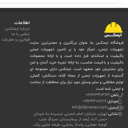
اطلاعات
درباره ایمنکس
تماس با ما
قوانین و مقررات
فروشگاه ایمنکس به عنوان بزرگترین و معتبرترین سایت
تجهیزات ایمنی، تمرکز خود را بر تامین تجهیزات ایمنی
باکیفیت و استاندارد قرار داده است و با ارائه محصولات
باکیفیت و با قیمت مناسب، به ارائه تجربه خرید آسان و امن
برای مشتریان خود متعهد است. ایمنکس دارای مجموعه ای
گسترده از تجهیزات ایمنی از جمله کلاه، دستکش، کفش،
لوازم حفاظتی و سایر وسایل مورد نیاز برای محافظت از سلامت
و ایمنی شما است.
تلفن:
02166341374
موبایل:
09124301877
ایمیل:
info[at]imenex.com
نشانی:
تهران، خیابان امام خمینی نرسیده به میدان
حسن آباد (بعد از بیمارستان سینا)، جنب
کوچه نعمتی، پاساژ بخشی، طبقه منفی یک،