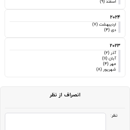
اسفند (9)
2024
اردیبهشت (7)
دی (4)
2023
آذر (2)
آبان (11)
مهر (4)
شهریور (8)
انصراف از نظر
نظر: