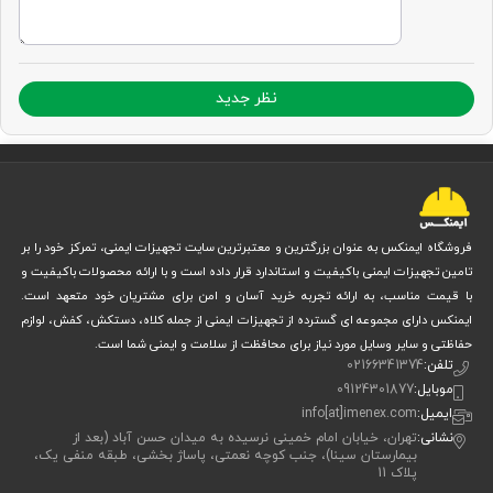
نظر جدید
فروشگاه ایمنکس به عنوان بزرگترین و معتبرترین سایت تجهیزات ایمنی، تمرکز خود را بر
تامین تجهیزات ایمنی باکیفیت و استاندارد قرار داده است و با ارائه محصولات باکیفیت و
با قیمت مناسب، به ارائه تجربه خرید آسان و امن برای مشتریان خود متعهد است.
ایمنکس دارای مجموعه ای گسترده از تجهیزات ایمنی از جمله کلاه، دستکش، کفش، لوازم
حفاظتی و سایر وسایل مورد نیاز برای محافظت از سلامت و ایمنی شما است.
تلفن:
02166341374
موبایل:
09124301877
ایمیل:
info[at]imenex.com
نشانی:
تهران، خیابان امام خمینی نرسیده به میدان حسن آباد (بعد از
بیمارستان سینا)، جنب کوچه نعمتی، پاساژ بخشی، طبقه منفی یک،
پلاک 11