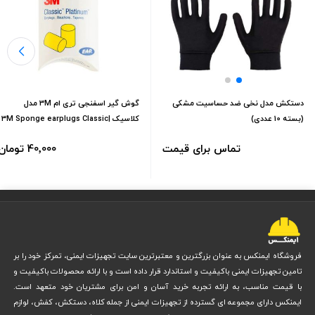
ویسکوز مرغوب ساخته شده است که علاوه بر دوام بالا، باعث ایجاد نرمی و
تنفس‌پذیری مطلوب در بافت آن می‌شود.
طراحی این دستکش به‌صورت آناتومیک بوده و با مچ‌کش بافته شده است.
این ویژگی باعث می‌شود تا دستکش به‌خوبی در دست شما قرار گیرد و در
هنگام فعالیت از دستتان خارج نشود. اندازه‌ی آن به‌صورت فری‌سایز طراحی
دستکش‌ مدل نخی ضد حساسیت مشکی
گوش گیر اسفنجی تری ام 3M مدل
شده و به‌دلیل کشسانی بالا، برای اکثر اندازه‌های دست مناسب است.
(بسته 10 عددی)
کلاسیک |3M Sponge earplugs Classic
در هنگام خرید دستکش ایمنی کار، گاهی نیاز دارید که یک لایه محافظ اولیه،
تماس برای قیمت
40٬000 تومان
نرم و ضد حساسیت زیر دستکش‌های سنگین‌تر استفاده کنید. این مدل
به‌دلیل نرمی بالا و عدم ایجاد آلرژی، انتخابی ایده‌آل برای این منظور است.
همچنین می‌توانید در فضاهایی که به تماس با سطوح آلوده، گردوغبار یا مواد
تحریک‌کننده نیاز دارید، از آن استفاده کنید.
فروشگاه ایمنکس به عنوان بزرگترین و معتبرترین سایت تجهیزات ایمنی، تمرکز خود را بر
کاربرد دستکش نخی ضد حساسیت سفید (بسته ۱۰
تامین تجهیزات ایمنی باکیفیت و استاندارد قرار داده است و با ارائه محصولات باکیفیت و
عددی)
با قیمت مناسب، به ارائه تجربه خرید آسان و امن برای مشتریان خود متعهد است.
ایمنکس دارای مجموعه ای گسترده از تجهیزات ایمنی از جمله کلاه، دستکش، کفش، لوازم
دستکش نخی ضد حساسیت سفید (بسته ۱۰ عددی) طیف وسیعی از کاربردها