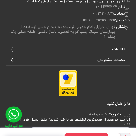
حفاظتی و سایر وسایل مورد نیاز برای محافظت از سلامت و ایمنی شما است.
تلفن:
02166341374
را پوشش می‌دهد. از کارهای سبک مانند بسته‌بندی، انبارداری، رانندگی و
موبایل:
09124301877
خدمات روزمره گرفته تا استفاده در محیط‌های کاری خنک یا پرنور. این محصول
ایمیل:
info[at]imenex.com
از پوست شما در برابر آلودگی‌های محیطی، نور مستقیم خورشید، خراش‌های
نشانی:
تهران، خیابان امام خمینی نرسیده به میدان حسن آباد (بعد از
بیمارستان سینا)، جنب کوچه نعمتی، پاساژ بخشی، طبقه منفی یک،
سطحی و حتی سرمای خفیف محافظت می‌کند.
پلاک 11
ویژگی ضد حساسیت این دستکش باعث شده تا حتی افرادی با پوست‌های
اطلاعات
حساس نیز بتوانند از آن به‌صورت مداوم استفاده کنند. به‌ویژه در فضاهایی
خدمات مشتریان
مانند بیمارستان‌ها، فروشگاه‌ها یا انبارهای پخش که به تماس مداوم با اجناس،
سطوح آلوده یا اقلام خشک نیاز است، این دستکش می‌تواند کمک بسیاری به
حفظ سلامت پوست دستان شما کند.
در پایان، اگر به‌دنبال محصولی با کاربردهای متنوع و بهداشت‌محور هستید که
ما را دنبال کنید
بتوانید در محیط‌های نیمه‌صنعتی یا عمومی از آن استفاده کنید، این دستکش
برای عضویت در
خبرنامه
نخی گزینه‌ای قابل اعتماد است.
آیا می خواهید از جدید‌ترین تخفیف‌ ها با‌ خبر شوید؟ فقط ایمیل خود را ثبت
کنید
مزایای محصول دستکش نخی ضد حساسیت سفید (بسته
اشتراک
۱۰ عددی)