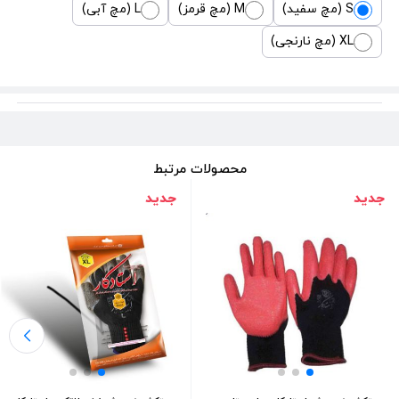
S (مچ سفید)
M (مچ قرمز)
L (مچ آبی)
XL (مچ نارنجی)
محصولات مرتبط
جدید
جدید