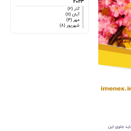
2023
آذر (2)
آبان (11)
مهر (4)
شهریور (8)
اید جلوی این