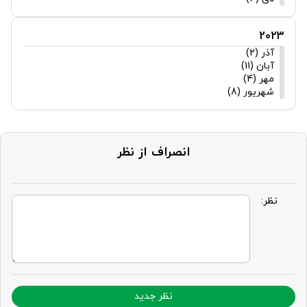
2023
آذر (2)
آبان (11)
مهر (4)
شهریور (8)
انصراف از نظر
نظر:
نظر جدید