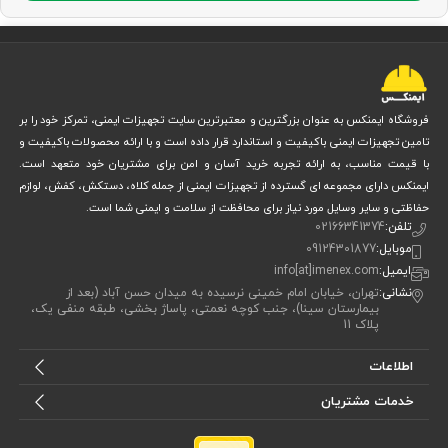
فروشگاه ایمنکس به عنوان بزرگترین و معتبرترین سایت تجهیزات ایمنی، تمرکز خود را بر
تامین تجهیزات ایمنی باکیفیت و استاندارد قرار داده است و با ارائه محصولات باکیفیت و
با قیمت مناسب، به ارائه تجربه خرید آسان و امن برای مشتریان خود متعهد است.
ایمنکس دارای مجموعه ای گسترده از تجهیزات ایمنی از جمله کلاه، دستکش، کفش، لوازم
حفاظتی و سایر وسایل مورد نیاز برای محافظت از سلامت و ایمنی شما است.
تلفن:
02166341374
موبایل:
09124301877
ایمیل:
info[at]imenex.com
نشانی:
تهران، خیابان امام خمینی نرسیده به میدان حسن آباد (بعد از
بیمارستان سینا)، جنب کوچه نعمتی، پاساژ بخشی، طبقه منفی یک،
پلاک 11
اطلاعات
خدمات مشتریان