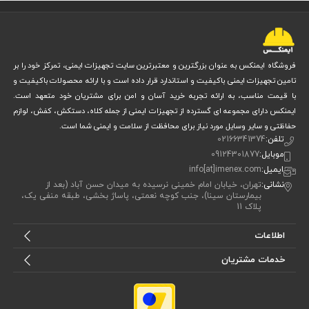
فروشگاه ایمنکس به عنوان بزرگترین و معتبرترین سایت تجهیزات ایمنی، تمرکز خود را بر
تامین تجهیزات ایمنی باکیفیت و استاندارد قرار داده است و با ارائه محصولات باکیفیت و
با قیمت مناسب، به ارائه تجربه خرید آسان و امن برای مشتریان خود متعهد است.
ایمنکس دارای مجموعه ای گسترده از تجهیزات ایمنی از جمله کلاه، دستکش، کفش، لوازم
حفاظتی و سایر وسایل مورد نیاز برای محافظت از سلامت و ایمنی شما است.
تلفن:
02166341374
موبایل:
09124301877
ایمیل:
info[at]imenex.com
نشانی:
تهران، خیابان امام خمینی نرسیده به میدان حسن آباد (بعد از
بیمارستان سینا)، جنب کوچه نعمتی، پاساژ بخشی، طبقه منفی یک،
پلاک 11
اطلاعات
خدمات مشتریان