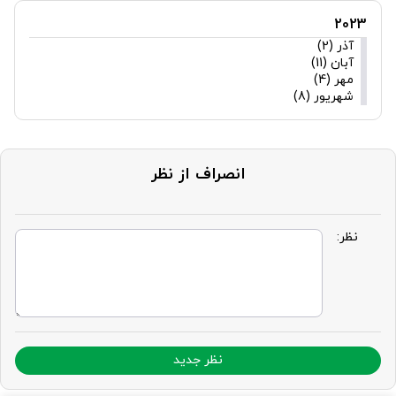
2023
آذر (2)
آبان (11)
مهر (4)
شهریور (8)
انصراف از نظر
نظر:
نظر جدید