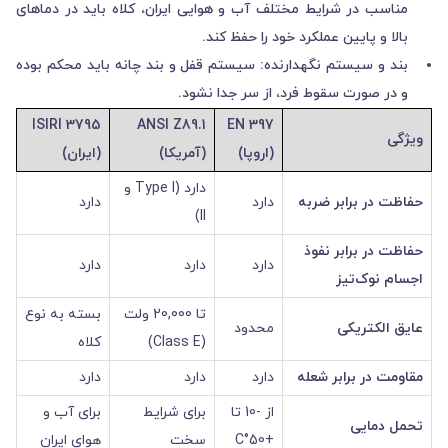
مناسب در شرایط مختلف آب و هوایی ایران، کلاه باید در دماهای
بالا و پایین عملکرد خود را حفظ کند.
بند و سیستم نگهدارنده: سیستم قفل و بند چانه باید محکم بوده
و در صورت سقوط فرد، از سر جدا نشود.
ISIRI 3795
ANSI Z89.1
EN 397
ویژگی
(اروپا)
(آمریکا)
(ایران)
دارد (Type I و
حفاظت در برابر ضربه
دارد
دارد
II)
حفاظت در برابر نفوذ
دارد
دارد
دارد
اجسام نوک‌تیز
تا 20,000 ولت
بسته به نوع
عایق الکتریکی
محدود
(Class E)
کلاه
مقاومت در برابر شعله
دارد
دارد
دارد
از -10 تا
برای شرایط
برای آب و
تحمل دمایی
+50°C
سخت
هوای ایران