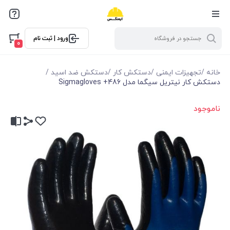
ورود | ثبت نام
0
خانه
/
تجهیزات ایمنی
/
دستکش کار
/
دستکش ضد اسید
/
دستکش کار نیتریل سیگما مدل Sigmagloves +486
ناموجود