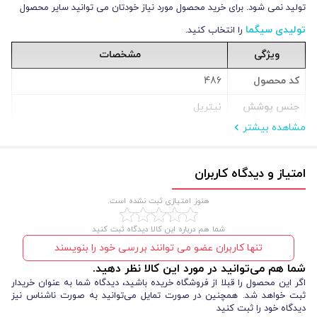
تولید نمی شود. برای خرید محصول مورد نیاز خودتان می توانید سایر محصول
تولیدی سیگما
را انتخاب کنید.
ویژگی
مشخصات
کد محصول
486
جنس پوشش
نیتریل
مشاهده بیشتر
بافت دستکش
پلی استر گیج 13، تراکم بالا، داخل پرز دار
پوشش
لاتکس نیتریل، کف و 4/4 کامل انگشتان، فوم دو
دستکش
لایه
امتیاز و دیدگاه کاربران
وزن (گرم)
90
هنوز امتیازی ثبت نشده است.
طول (سانتی
26
شما هم درباره این کالا دیدگاه ثبت کنید
متر)
تنها کاربران عضو می توانند بررسی خود را بنویسند
سایز
M, XL, X
شما هم می‌توانید در مورد این کالا نظر دهید.
اگر این محصول را قبلا از فروشگاه خریده باشید، دیدگاه شما به عنوان خریدار
مقاومت در برابر
روغن‌ها، اسیدها، حلال‌ها، سوراخ شدن
ثبت خواهد شد. همچنین در صورت تمایل می‌توانید به صورت ناشناس نیز
دیدگاه خود را ثبت کنید