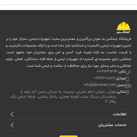
مناسب برای
تعمیرات، مکانیکی، مونتاژ، خودرو
استاندارد ایمنی
EN388
ضد حساسیت
بله
پایداری دمایی
دمای بالا
فروشگاه ایمنکس به عنوان بزرگترین و معتبرترین سایت تجهیزات ایمنی، تمرکز خود را بر
ویژگی‌های
تامین تجهیزات ایمنی باکیفیت و استاندارد قرار داده است و با ارائه محصولات باکیفیت و
مقاوم در برابر پارگی و پوسیدگی
با قیمت مناسب، به ارائه تجربه خرید آسان و امن برای مشتریان خود متعهد است.
اضافی
ایمنکس دارای مجموعه ای گسترده از تجهیزات ایمنی از جمله کلاه، دستکش، کفش، لوازم
تولید
ایران
حفاظتی و سایر وسایل مورد نیاز برای محافظت از سلامت و ایمنی شما است.
تلفن:
02166341374
موبایل:
09124301877
ایمیل:
info[at]imenex.com
نشانی:
تهران، خیابان امام خمینی نرسیده به میدان حسن آباد (بعد از
بیمارستان سینا)، جنب کوچه نعمتی، پاساژ بخشی، طبقه منفی یک،
پلاک 11
اطلاعات
خدمات مشتریان