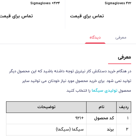
Sigmagloves +434
Sigmagloves 422
تماس برای قیمت
تماس برای قیمت
معرفی
دیدگاه
معرفی
در هنگام خرید دستکش کار نیتریل توجه داشته باشید که این محصول دیگر
تولید نمی شود. برای خرید محصول مورد نیاز خودتان می توانید سایر
تولیدی سیگما
محصول
را انتخاب کنید.
ردیف
نام
توضیحات
۱
کد محصول
+۹۲۱
۲
برند
سیگما (سیگما)