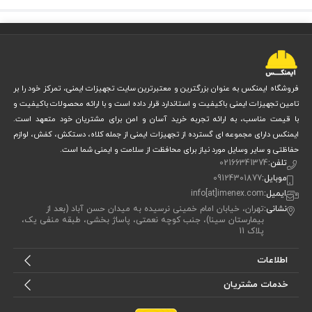
۱۲
وزن
۷۰ گرم
۱۳
طویله
۲۷ سنتی‌متر
۱۴
شیعه‌ها
سایز متوسط، بزرگ، خیلی بزرگ
مشخص نشده (در صورت نیاز قابل درج
۱۵
رنگی
فروشگاه ایمنکس به عنوان بزرگترین و معتبرترین سایت تجهیزات ایمنی، تمرکز خود را بر
است)
تامین تجهیزات ایمنی باکیفیت و استاندارد قرار داده است و با ارائه محصولات باکیفیت و
خودرو، ریلی، شیشه، فلزکاری، صنایع
۱۶
تمام مصرف
با قیمت مناسب، به ارائه تجربه خرید آسان و امن برای مشتریان خود متعهد است.
سنگین، هوافضا
ایمنکس دارای مجموعه ای گسترده از تجهیزات ایمنی از جمله کلاه، دستکش، کفش، لوازم
مقاومت 8 برابر بیشتر از فولاد، ضد لغزش،
۱۷
خاص
حفاظتی و سایر وسایل مورد نیاز برای محافظت از سلامت و ایمنی شما است.
طراحی ارگونومیک
تلفن:
02166341374
موبایل:
09124301877
ایمیل:
info[at]imenex.com
نشانی:
تهران، خیابان امام خمینی نرسیده به میدان حسن آباد (بعد از
بیمارستان سینا)، جنب کوچه نعمتی، پاساژ بخشی، طبقه منفی یک،
پلاک 11
اطلاعات
خدمات مشتریان