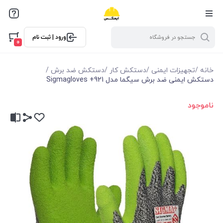
ورود | ثبت نام
0
خانه
/
تجهیزات ایمنی
/
دستکش کار
/
دستکش ضد برش
/
دستکش ایمنی ضد برش سیگما مدل Sigmagloves +921
ناموجود