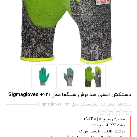
دستکش ایمنی ضد برش سیگما مدل Sigmagloves +921
دستکش ایمنی ضد برش سیگما مدل Sigmagloves +921
ضد برش سطح ۵ (CUT 5)
بافت HPPE، پیچیده 10
پوشش لاتکس طبیعی چروک