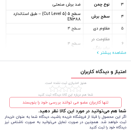
۳
نوع چمن
ضد برش صنعتی
سطح 5 (Cut Level 5) – طبق استاندارد
۴
سطح برش
EN388
۵
مقاوم دی
سطح ۴
مقاومت در
۶
سطح ۴
برابر پارگی
مشاهده بیشتر
مقاومت در
۷
سطح ۴
برابر سوراخ
امتیاز و دیدگاه کاربران
استاندارد
EN388
۸
هنوز امتیازی ثبت نشده است.
ایمنی
شما هم درباره این کالا دیدگاه ثبت کنید
۹
جنس بافت
HPPE (الیاف پُرقدرت پلی‌اتیلن)
تنها کاربران عضو می توانند بررسی خود را بنویسند
۱۰
بافت
گیج ۱۰
شما هم می‌توانید در مورد این کالا نظر دهید.
اگر این محصول را قبلا از فروشگاه خریده باشید، دیدگاه شما به عنوان خریدار
لاتکس طبیعی چروک – کف دست و نیمه
۱۱
نوع پوشش
ثبت خواهد شد. همچنین در صورت تمایل می‌توانید به صورت ناشناس نیز
انگشتان پوشش دارد
دیدگاه خود را ثبت کنید