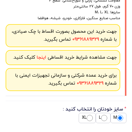
مقاومت کشسانی، پارگی و سوراخ‌شدگی: سطح 4
وزن 70 گرم، طول 27 سانتی‌متر
سایزها: M، L، XL
مناسب صنایع سنگین، فلزکاری، خودرو، شیشه، هوافضا
جهت خرید این محصول بصورت اقساط با چک صیادی،
با شماره
09361889329
تماس بگیرید.
جهت مشاهده شرایط خرید اقساطی
اینجا
کلیک کنید.
برای خرید عمده شرکتی و سازمانی تجهیزات ایمنی با
شماره
09361889329
تماس بگیرید.
سایز خودتان را انتخاب کنید :
*
XL
L
M