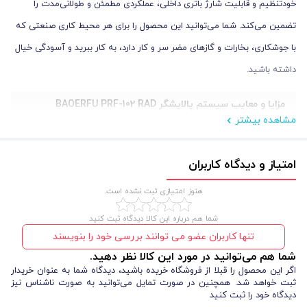
خودتنظیم و قابلیت شارژ باتری داخلی، عملکردی مطمئن و طولانی‌مدت را
تضمین می‌کند. شما می‌توانید این محصول را برای هر محیط کاری صنعتی که
با جوشکاری، بخارات و گازهای مضر سر و کار دارد، به کار ببرید و آسودگی خیال
داشته باشید.
مزایا و معایب سیستم پالایشگر
BAOERFU PRF-102 RAD
مشاهده بیشتر
لباس کار جوشکاری
استفاده از این
، سطح ایمنی شما را چند برابر افزایش
می‌دهد، اما مثل هر ابزار صنعتی، مزایا و محدودیت‌هایی هم دارد که باید
امتیاز و دیدگاه کاربران
بشناسید:
هنوز امتیازی ثبت نشده است.
مزایا
:
شما هم درباره این کالا دیدگاه ثبت کنید
تنها کاربران عضو می توانند بررسی خود را بنویسند
استفاده از فیلتر HEPA با راندمان 99.99% برای جذب نانوذرات
شما هم می‌توانید در مورد این کالا نظر دهید.
قابلیت تنظیم خودکار تیرگی لنز بر اساس شدت نور قوس جوش
اگر این محصول را قبلا از فروشگاه خریده باشید، دیدگاه شما به عنوان خریدار
بدون نیاز به باتری خارجی؛ تأمین انرژی از طریق نور قوس
ثبت خواهد شد. همچنین در صورت تمایل می‌توانید به صورت ناشناس نیز
باتری داخلی قابل شارژ با عملکرد ۶ تا ۲۰ ساعت
دیدگاه خود را ثبت کنید
طراحی ارگونومیک و سازگار با استفاده طولانی‌مدت