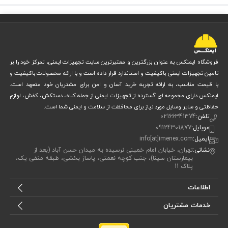
دارای تأییدیه CE و تولید شده طبق استانداردهای بین‌المللی
معایب
:
نیاز به جریان برق 110 ولت برای استفاده از پمپ دمنده
فیلترهای اختصاصی ممکن است به‌راحتی در بازار داخلی پیدا نشون
فروشگاه ایمنکس به عنوان بزرگترین و معتبرترین سایت تجهیزات ایمنی، تمرکز خود را بر
قیمت بالاتر نسبت به ماسک‌های ساده بدون پالایشگر
تامین تجهیزات ایمنی باکیفیت و استاندارد قرار داده است و با ارائه محصولات باکیفیت و
در مجموع، مزایای فنی و ایمنی این سیستم آن را به گزینه‌ای ایده‌آل برای
با قیمت مناسب، به ارائه تجربه خرید آسان و امن برای مشتریان خود متعهد است.
ایمنکس دارای مجموعه ای گسترده از تجهیزات ایمنی از جمله کلاه، دستکش، کفش، لوازم
جوشکاری‌های حرفه‌ای تبدیل کرده است.
حفاظتی و سایر وسایل مورد نیاز برای محافظت از سلامت و ایمنی شما است.
تلفن:
02166341374
کاربردهای سیستم پالایشگر
BAOERFU PRF-102 RAD
موبایل:
09124301877
ایمیل:
info[at]imenex.com
این دستگاه مخصوص محیط‌هایی طراحی شده که در آن‌ها افراد برای ساعات
نشانی:
تهران، خیابان امام خمینی نرسیده به میدان حسن آباد (بعد از
بیمارستان سینا)، جنب کوچه نعمتی، پاساژ بخشی، طبقه منفی یک،
طولانی در معرض گازهای خطرناک، بخارات سمی و ذرات معلق ناشی از
پلاک 11
جوشکاری قرار دارند. شما می‌توانید این پالایشگر را در کارگاه‌های صنعتی،
اطلاعات
خطوط تولید فلزات، صنایع خودروسازی، پتروشیمی، پالایشگاه‌ها و حتی
خدمات مشتریان
پروژه‌های ساخت‌وساز مورد استفاده قرار دهید.