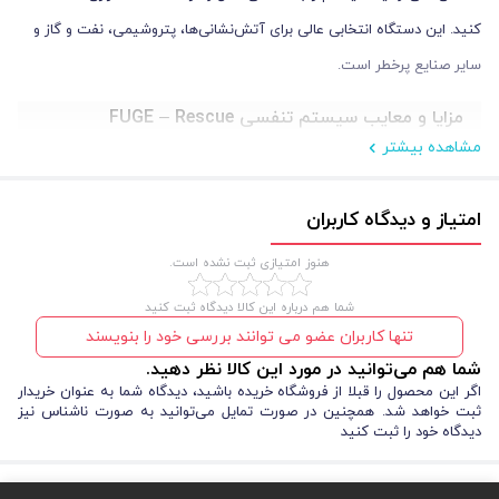
کنید. این دستگاه انتخابی عالی برای آتش‌نشانی‌ها، پتروشیمی، نفت و گاز و
سایر صنایع پرخطر است.
مزایا و معایب سیستم تنفسی FUGE – Rescue
مشاهده بیشتر
استفاده از این سیستم تنفسی شرایط اضطراری مزایای بسیاری دارد که به شما
کمک می‌کند در شرایط بحرانی ایمن بمانید. در عین حال، برخی محدودیت‌ها را
امتیاز و دیدگاه کاربران
نیز باید در نظر بگیرید.
هنوز امتیازی ثبت نشده است.
مزایا:
شما هم درباره این کالا دیدگاه ثبت کنید
طراحی جمع و جور و قابل حمل با وزن حدود 6.7 کیلوگرم
تنها کاربران عضو می توانند بررسی خود را بنویسند
ماسک با دید وسیع و جنس EPDM مقاوم در برابر خش
شما هم می‌توانید در مورد این کالا نظر دهید.
زمان کارکرد 15 دقیقه با هوای فشرده استاندارد
اگر این محصول را قبلا از فروشگاه خریده باشید، دیدگاه شما به عنوان خریدار
استاندارد CE و EN-402:2003 که تضمین کیفیت و ایمنی است
ثبت خواهد شد. همچنین در صورت تمایل می‌توانید به صورت ناشناس نیز
قابلیت استفاده در محیط‌های بسیار آلوده و کم اکسیژن
دیدگاه خود را ثبت کنید
معایب: