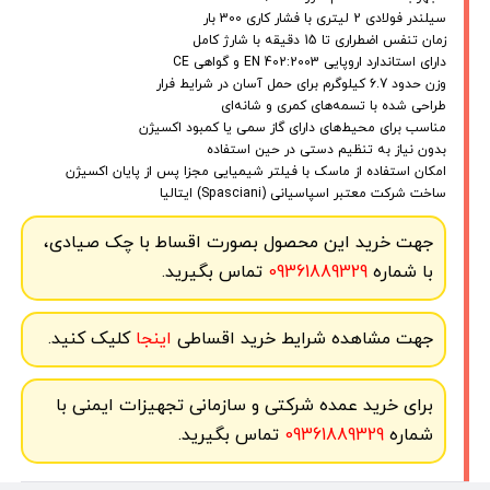
سیلندر فولادی 2 لیتری با فشار کاری 300 بار
زمان تنفس اضطراری تا 15 دقیقه با شارژ کامل
دارای استاندارد اروپایی EN 402:2003 و گواهی CE
وزن حدود 6.7 کیلوگرم برای حمل آسان در شرایط فرار
طراحی شده با تسمه‌های کمری و شانه‌ای
مناسب برای محیط‌های دارای گاز سمی یا کمبود اکسیژن
بدون نیاز به تنظیم دستی در حین استفاده
امکان استفاده از ماسک با فیلتر شیمیایی مجزا پس از پایان اکسیژن
ساخت شرکت معتبر اسپاسیانی (Spasciani) ایتالیا
جهت خرید این محصول بصورت اقساط با چک صیادی،
با شماره
09361889329
تماس بگیرید.
جهت مشاهده شرایط خرید اقساطی
اینجا
کلیک کنید.
برای خرید عمده شرکتی و سازمانی تجهیزات ایمنی با
شماره
09361889329
تماس بگیرید.