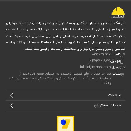
نیاز به آموزش حرفه‌ای برای استفاده صحیح و ایمن
زمان کارکرد محدود که برای برخی عملیات طولانی کافی نیست
هزینه اولیه نسبتاً بالا، به خصوص در مدل‌های کامپوزیتی
با وجود این معایب، شما با داشتن این سیستم ایمنی به مراتب بیشتری در
فروشگاه ایمنکس به عنوان بزرگترین و معتبرترین سایت تجهیزات ایمنی، تمرکز خود را بر
تامین تجهیزات ایمنی باکیفیت و استاندارد قرار داده است و با ارائه محصولات باکیفیت و
محیط‌های خطرناک دارید و می‌توانید در مواقع اضطراری به سرعت و اطمینان
با قیمت مناسب، به ارائه تجربه خرید آسان و امن برای مشتریان خود متعهد است.
عمل کنید.
ایمنکس دارای مجموعه ای گسترده از تجهیزات ایمنی از جمله کلاه، دستکش، کفش، لوازم
حفاظتی و سایر وسایل مورد نیاز برای محافظت از سلامت و ایمنی شما است.
کاربردهای سیستم تنفسی شرایط اضطراری FUGE –
تلفن:
02166341374
Rescue
موبایل:
09124301877
ایمیل:
info[at]imenex.com
شما می توانید از این سیستم در محیط‌های گوناگون صنعتی و عملیاتی
نشانی:
تهران، خیابان امام خمینی نرسیده به میدان حسن آباد (بعد از
بیمارستان سینا)، جنب کوچه نعمتی، پاساژ بخشی، طبقه منفی یک،
استفاده ‌کنید که نیاز به حفاظت سریع و مطمئن از تنفس وجود دارد. این
پلاک 11
دستگاه در آتش‌نشانی‌ها به عنوان یک ابزار نجات حیاتی به کار می‌رود.
اطلاعات
همچنین در صنایع نفت، گاز و پتروشیمی که امکان نشت گازهای سمی و
خدمات مشتریان
کمبود اکسیژن بالاست، به کمک شما می‌آید. معادن و محیط‌های با تهویه
نامناسب نیز از دیگر کاربردهای مهم این سیستم است. در تمامی این محیط‌ها،
شما به یک دستگاه قابل اعتماد نیاز دارید که تنفس ایمن را تضمین کند و در