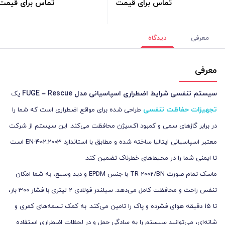
تماس برای قیمت
تماس برای قیمت
معرفی
دیدگاه
معرفی
سیستم تنفسی شرایط اضطراری اسپاسیانی مدل
FUGE – Rescue
یک
تجهیزات حفاظت تنفسی
طراحی شده برای مواقع اضطراری است که شما را
در برابر گازهای سمی و کمبود اکسیژن محافظت می‌کند. این سیستم از شرکت
معتبر اسپاسیانی ایتالیا ساخته شده و مطابق با استاندارد EN-402:2003 است
تا ایمنی شما را در محیط‌های خطرناک تضمین کند.
ماسک تمام صورت TR 2002/BN با جنس EPDM و دید وسیع، به شما امکان
تنفس راحت و محافظت کامل می‌دهد. سیلندر فولادی 2 لیتری با فشار 300 بار،
تا 15 دقیقه هوای فشرده و پاک را تامین می‌کند. به کمک تسمه‌های کمری و
شانه‌ای، می‌توانید سیستم را به سادگی حمل و در لحظات اضطراری استفاده