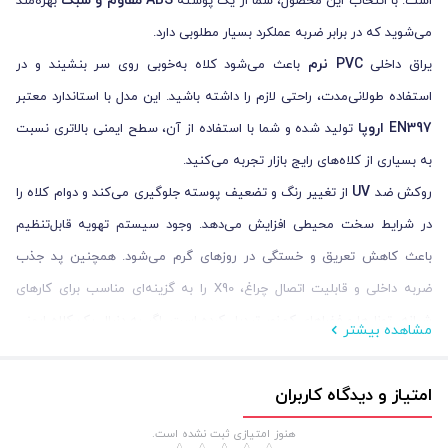
ABS مقاوم و سبک
است. با انتخاب این محصول، شما از یک پوسته
بهره‌مند
می‌شوید که در برابر ضربه عملکرد بسیار مطلوبی دارد.
PVC نرم
یراق داخلی
باعث می‌شود کلاه به‌خوبی روی سر بنشیند و در
استفاده طولانی‌مدت، راحتی لازم را داشته باشید. این مدل با استاندارد معتبر
EN397 اروپا
تولید شده و شما با استفاده از آن، سطح ایمنی بالاتری نسبت
به بسیاری از کلاه‌های رایج بازار تجربه می‌کنید.
UV
روکش ضد
از تغییر رنگ و تضعیف پوسته جلوگیری می‌کند و دوام کلاه را
در شرایط سخت محیطی افزایش می‌دهد. وجود سیستم تهویه قابل‌تنظیم
باعث کاهش تعریق و خستگی در روزهای گرم می‌شود. همچنین پد جذب
ضربه داخلی و قابلیت اتصال چراغ، X90 را به گزینه‌ای مناسب برای کارهای
شبانه، تونل‌ها و فضاهای کم‌نور تبدیل کرده است. اگر به دنبال یک کلاه ایمنی
مشاهده بیشتر
بادوام، استاندارد و کاربردی هستید که سال‌ها در محیط‌های سخت همراه شما
پرشین سیفتی X90
بماند،
انتخابی مطمئن و ارزشمند خواهد بود.
امتیاز و دیدگاه کاربران
هنوز امتیازی ثبت نشده است.