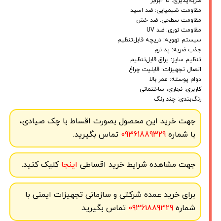
ضربه‌پذیری: تا ۴برابر
مقاومت شیمیایی: ضد اسید
مقاومت سطحی: ضد خش
مقاومت نوری: ضد UV
سیستم تهویه: دریچه قابل‌تنظیم
جذب ضربه: پد نرم
تنظیم سایز: یراق قابل‌تنظیم
اتصال تجهیزات: قابلیت چراغ
دوام پوسته: عمر بالا
کاربری: نجاری، ساختمانی
رنگ‌بندی: چند رنگ
جهت خرید این محصول بصورت اقساط با چک صیادی،
با شماره
09361889329
تماس بگیرید.
جهت مشاهده شرایط خرید اقساطی
اینجا
کلیک کنید.
برای خرید عمده شرکتی و سازمانی تجهیزات ایمنی با
شماره
09361889329
تماس بگیرید.