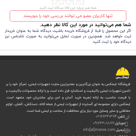
شما هم درباره این کالا دیدگاه ثبت کنید
تنها کاربران عضو می توانند بررسی خود را بنویسند
شما هم می‌توانید در مورد این کالا نظر دهید.
اگر این محصول را قبلا از فروشگاه خریده باشید، دیدگاه شما به عنوان خریدار
ثبت خواهد شد. همچنین در صورت تمایل می‌توانید به صورت ناشناس نیز
دیدگاه خود را ثبت کنید
مزایا و معایب کلاه ایمنی پرشین سیفتی مدل X90
کلاه ایمنی
Persian Safety X90
انتخاب
باعث می‌شود در شرایط دشوار
کاری احساس امنیت بیشتری داشته باشید. این مدل امکاناتی دارد که در
فروشگاه ایمنکس به عنوان بزرگترین و معتبرترین سایت تجهیزات ایمنی، تمرکز خود را بر
کلاه‌های رایج بازار کمتر دیده می‌شود.
تامین تجهیزات ایمنی باکیفیت و استاندارد قرار داده است و با ارائه محصولات باکیفیت و
با قیمت مناسب، به ارائه تجربه خرید آسان و امن برای مشتریان خود متعهد است.
مزایا:
ایمنکس دارای مجموعه ای گسترده از تجهیزات ایمنی از جمله کلاه، دستکش، کفش، لوازم
حفاظتی و سایر وسایل مورد نیاز برای محافظت از سلامت و ایمنی شما است.
پوسته
ABS
سخت و سبک
با مقاومت عالی در ضربه
تلفن:
02166341374
موبایل:
09124301877
تست مقاومت تا 2× و 4× نسبت به استاندارد
ایمیل:
info[at]imenex.com
یراق داخلی
PVC
نرم
با قابلیت تنظیم سایز