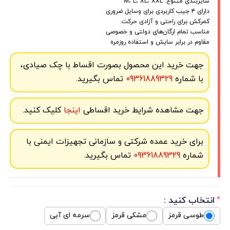
سایزبندی متنوع: M، L، XL، XXL
دارای ۴ جیب کاربردی برای وسایل ضروری
کمرکش برای راحتی و آزادی حرکت
مناسب تمام ارگان‌های دولتی و خصوصی
مقاوم در برابر سایش و استفاده روزمره
جهت خرید این محصول بصورت اقساط با چک صیادی،
با شماره
09361889329
تماس بگیرید.
جهت مشاهده شرایط خرید اقساطی
اینجا
کلیک کنید.
برای خرید عمده شرکتی و سازمانی تجهیزات ایمنی با
شماره
09361889329
تماس بگیرید.
انتخاب کنید :
*
طوسی قرمز
مشکی قرمز
سرمه ای آبی