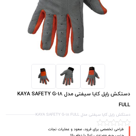
دستکش راپل کایا سیفتی مدل KAYA SAFETY G-18
FULL
دستکش راپل کایا سیفتی مدل KAYA SAFETY G-18 FULL
طراحی تخصصی برای فرود، صعود و عملیات نجات
جنس چرم مصنوعی اعلا با دوام بالا