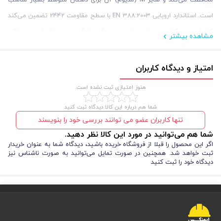
محافظت می‌کند و سایز M (مدیوم) آن برای دستان متوسط بسیار مناسب
است. استاندارد اروپایی EN 388:2003 با سطح مقاومت 2442 تضمین می‌کند
که این دستکش در برابر سایش، بریدگی، پارگی و سوراخ شدن، عملکرد
مشاهده بیشتر
محافظتی استانداردی دارد.
امتیاز و دیدگاه کاربران
هنوز امتیازی ثبت نشده است.
شما هم درباره این کالا دیدگاه ثبت کنید
تنها کاربران عضو می توانند بررسی خود را بنویسند
شما هم می‌توانید در مورد این کالا نظر دهید.
اگر این محصول را قبلا از فروشگاه خریده باشید، دیدگاه شما به عنوان خریدار
ثبت خواهد شد. همچنین در صورت تمایل می‌توانید به صورت ناشناس نیز
همچنین با وزن سبک و طراحی ارگونومیک، شما می‌توانید در طولانی‌ترین
دیدگاه خود را ثبت کنید
عملیات‌ها بدون احساس خستگی یا ناراحتی از آن استفاده کنید. اگر در فکر
تجهیزات کار در ارتفاع
خرید
برای عملیات‌های حرفه‌ای هستید، دستکش راپل
KAYA SAFETY G-18 FULL، یکی از انتخاب‌های هوشمندانه برای شما خواهد