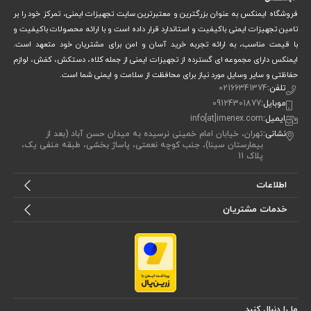
بود.
فروشگاه ایمنکس به عنوان بزرگترین و معتبرترین سایت تجهیزات ایمنی، تمرکز خود را بر
تامین تجهیزات ایمنی باکیفیت و استاندارد قرار داده است و با ارائه محصولات باکیفیت و
کاربرد دستکش ایمنی راپل KAYA SAFETY مدل G-18 FULL
با قیمت مناسب، به ارائه تجربه خرید آسان و امن برای مشتریان خود متعهد است.
ایمنکس دارای مجموعه ای گسترده از تجهیزات ایمنی از جمله کلاه، دستکش، کفش، لوازم
این دستکش برای محیط‌هایی طراحی شده که دست شما در تماس مستقیم با
حفاظتی و سایر وسایل مورد نیاز برای محافظت از سلامت و ایمنی شما است.
تلفن:
02166341374
طناب، ابزارهای فلزی یا شرایط محیطی خشن قرار دارد، از جمله:
موبایل:
09124301877
عملیات نجات اضطراری یا تمرینی
ایمیل:
info[at]imenex.com
نشانی:
تهران، خیابان امام خمینی نرسیده به میدان حسن آباد (بعد از
صعود و فرود از برج‌ها، سازه‌ها یا کوه‌ها
بیمارستان سینا)، جنب کوچه نعمتی، پاساژ بخشی، طبقه منفی یک،
پلاک 11
کار در ارتفاع در پروژه‌های صنعتی یا عمرانی
فعالیت‌های کوه‌نوردی و غارنوردی پیشرفته
اطلاعات
حضور در تیم‌های امداد و نجات شهری یا نظامی
خدمات مشتریان
طراحی دقیق این محصول به شما این امکان را می‌دهد که در محیط‌هایی که
کوچک‌ترین خطا می‌تواند خطرآفرین باشد، با اطمینان کامل فعالیت کنید.
مزایای دستکش ایمنی راپل KAYA SAFETY مدل G-18 FULL
ما را دنبال کنید