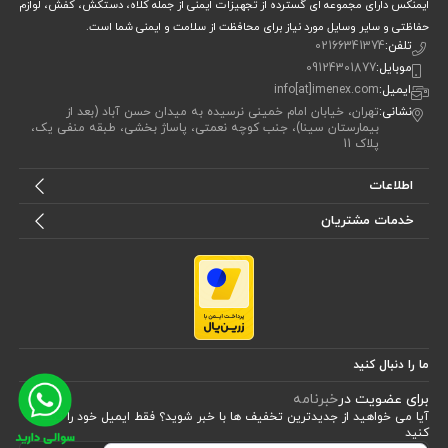
ایمنکس دارای مجموعه ای گسترده از تجهیزات ایمنی از جمله کلاه، دستکش، کفش، لوازم
حفاظتی و سایر وسایل مورد نیاز برای محافظت از سلامت و ایمنی شما است.
وزن سبک و مناسب استفاده طولانی‌مدت
تلفن:
02166341374
محافظت قوی در برابر ضربه و کاهش تأثیر نیرو
موبایل:
09124301877
عایق الکتریکی تا 440VAC
ایمیل:
info[at]imenex.com
تهویه داخلی برای جلوگیری از تعریق
نشانی:
تهران، خیابان امام خمینی نرسیده به میدان حسن آباد (بعد از
هدبند قابل تنظیم برای راحتی بیشتر
بیمارستان سینا)، جنب کوچه نعمتی، پاساژ بخشی، طبقه منفی یک،
طراحی ارگونومیک و ایمن
پلاک 11
معایب
:
اطلاعات
خدمات مشتریان
ممکن است برای محیط‌های بسیار گرم نیاز به تهویه بیشتر داشته
باشد
برخی کاربران به پوشش کامل سر نیاز دارند که مدل‌های کامل‌تر
مناسب‌تر است
کلاه ایمنی جی اس پی
JSP
در کل،
یک انتخاب اقتصادی و ایمن برای
کارگران، نجاران و افرادی است که در محیط‌های خطرناک فعالیت می‌کنند.
ما را دنبال کنید
کاربردهای کلاه ایمنی مدل جی اس پی JSP
برای عضویت در
خبرنامه
آیا می خواهید از جدید‌ترین تخفیف‌ ها با‌ خبر شوید؟ فقط ایمیل خود را ثبت
کلاه ایمنی کارگری
جی اس پی
JSP
کاربردهای متنوعی دارد و در صنایع
کنید