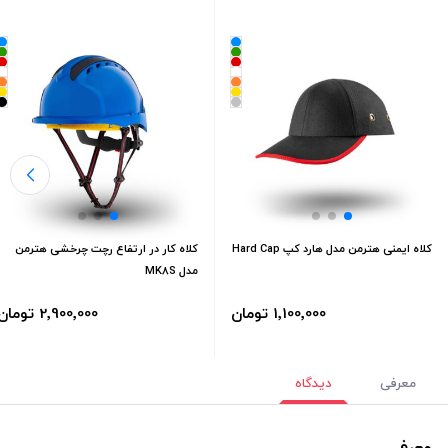
کلاه ایمنی هترمن مدل هارد کپ Hard Cap
کلاه کار در ارتفاع رچت چرخشی هترمن
مدل MK8S
1٬100٬000 تومان
2٬900٬000 تومان
معرفی
دیدگاه