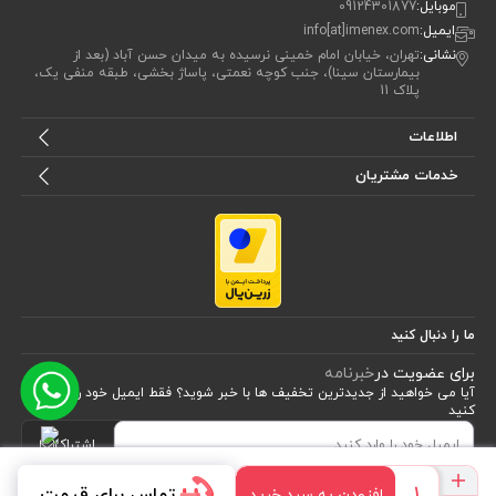
موبایل:
09124301877
شیک و کلاسیک چرم باعث می‌شود که شماها بتوانید آن را در محیط‌های
ایمیل:
info[at]imenex.com
کاری و حتی نیمه‌اداری نیز استفاده کنید. علاوه بر دوام، چرم طبیعی قابلیت
نشانی:
تهران، خیابان امام خمینی نرسیده به میدان حسن آباد (بعد از
بیمارستان سینا)، جنب کوچه نعمتی، پاساژ بخشی، طبقه منفی یک،
تنفس داشته و از تعریق زیاد پا جلوگیری می‌کند. این ویژگی به شما کمک
پلاک 11
می‌کند که حتی در طول شیفت‌های کاری طولانی، راحتی و سلامت پاهای خود
اطلاعات
را حفظ کنید.
خدمات مشتریان
2.
زیره پلی‌اورتان دو دانسیته
زیره کفش از پلی‌اورتان دو دانسیته سبک و مقاوم ساخته شده است. این نوع
زیره هم مقاومت بالایی در برابر سایش دارد و هم از لغزش جلوگیری می‌کند.
ما را دنبال کنید
طراحی دو دانسیته به این معناست که لایه بیرونی زیره سخت و مقاوم است
برای عضویت در
خبرنامه
و لایه داخلی نرم برای جذب شوک و راحتی پا ایجاد شده است. بنابراین شماها
آیا می خواهید از جدید‌ترین تخفیف‌ ها با‌ خبر شوید؟ فقط ایمیل خود را ثبت
می‌توانید بدون نگرانی از آسیب به پا یا خستگی، در محیط‌های کاری سخت
کنید
حرکت کنید.
اشتراک
تماس برای قیمت
افزودن به سبد خرید