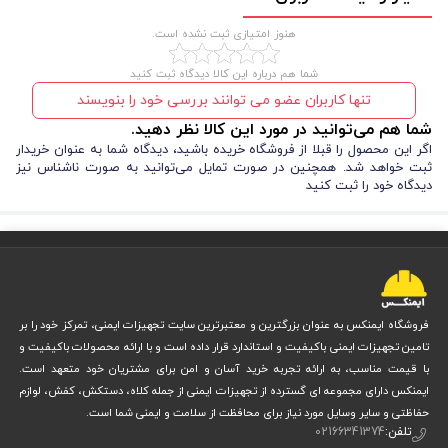
هنوز امتیازی ثبت نشده است.
شما هم درباره این کالا دیدگاه ثبت کنید
وزن سبک این کفش تنها ۴۹۰ گرم است، بنابراین شماها می‌توانید ساعت‌ها
تنها کاربران عضو می توانند بررسی خود را بنویسند
بدون احساس خستگی آن را بپوشید. طراحی ارگونومیک و مقاوم در برابر لغزش،
شما هم می‌توانید در مورد این کالا نظر دهید.
اگر این محصول را قبلا از فروشگاه خریده باشید، دیدگاه شما به عنوان خریدار
ایمنی شما را در محیط‌های کاری سخت به حداکثر می‌رساند. اگر به دنبال
ثبت خواهد شد. همچنین در صورت تمایل می‌توانید به صورت ناشناس نیز
کفشی هستید که هم ظاهر شیک داشته باشد و هم از پای شما محافظت
دیدگاه خود را ثبت کنید
کامل کند، کفش ایمنی ایمن پا مدل نیو بهترین گزینه شماست.
مشخصات فنی کفش ایمنی ایمن پا مدل نیو قهوه ای مشکی
چرمی
فروشگاه ایمنکس به عنوان بزرگترین و معتبرترین سایت تجهیزات ایمنی، تمرکز خود را بر
1.
رویه چرم گاوی درجه یک
تامین تجهیزات ایمنی باکیفیت و استاندارد قرار داده است و با ارائه محصولات باکیفیت و
با قیمت مناسب، به ارائه تجربه خرید آسان و امن برای مشتریان خود متعهد است.
ایمنکس دارای مجموعه ای گسترده از تجهیزات ایمنی از جمله کلاه، دستکش، کفش، لوازم
کفش ایمنی مهندسی
رویه این
از چرم گاوی با کیفیت بالا ساخته شده است
حفاظتی و سایر وسایل مورد نیاز برای محافظت از سلامت و ایمنی شما است.
که مقاومت بالایی در برابر سایش، خط و خش و شرایط صنعتی دارد. طراحی
تلفن:
02166341374