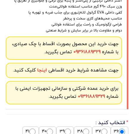
آستر داخلی ترکیبی از پلی‌استر و پنبه برای نرمی و جلوگیری از تعریق پا
وزن سبک 490 گرم مناسب استفاده طولانی‌مدت
کفی داخلی EVA گرانول لانه‌زنبوری برای جذب ضربه و تهویه پا
مناسب محیط‌های کاری سخت و پرخطر
طراحی ارگونومیک و راحت برای استفاده طولانی
دوام و مقاومت بالا در برابر سایش و شرایط صنعتی
جهت خرید این محصول بصورت اقساط با چک صیادی،
با شماره
09361889329
تماس بگیرید.
جهت مشاهده شرایط خرید اقساطی
اینجا
کلیک کنید.
برای خرید عمده شرکتی و سازمانی تجهیزات ایمنی با
شماره
09361889329
تماس بگیرید.
انتخاب کنید :
*
41
40
39
38
37
36