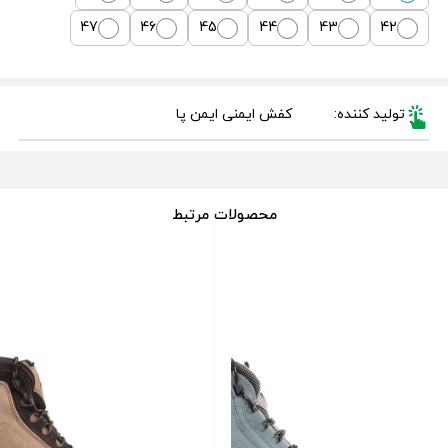
47
46
45
44
43
42
تولید کننده:
کفش ایمنی ایمن پا
محصولات مرتبط