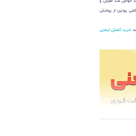
ی با خواص ضد لغزش و
 کفی پوتین از پوشش
خرید کفش ایمنی