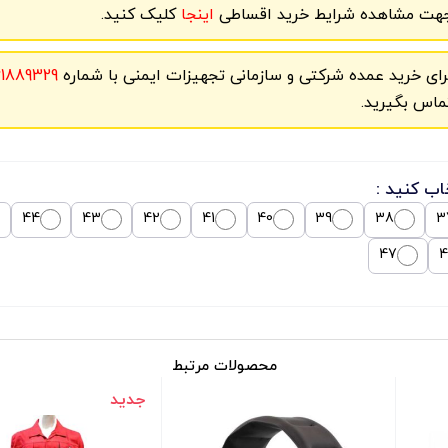
هت مشاهده شرایط خرید اقساطی
اینجا
کلیک کنید.
رای خرید عمده شرکتی و سازمانی تجهیزات ایمنی با شماره
61889329
ماس بگیرید.
اب کنید :
44
43
42
41
40
39
38
3
47
4
محصولات مرتبط
جدید