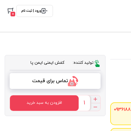
ورود | ثبت نام
0
تولید کننده:
کفش ایمنی ایمن پا
تماس برای قیمت
افزودن به سبد خرید
0936188