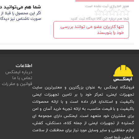
هنوز امتیازی ثبت نشده است.
شما هم می‌توانید در
اگر این محصول را قبلا ا
شما هم درباره این کالا دیدگاه ثبت کنید
صورت ناشناس نیز دیدگاه
تنها کاربران عضو می توانند بررسی
خود را بنویسند
مشحصات فنی کفش ایمن پا مدل تری‌ مکس قهوه ای کاپدار
پوتین ایمنی ایمن پا مدل تری مکس (3Max) دارای
اطلاعات
و فشارهای سنگین تا 200 ژول محافظت کند. این مقدار به این معناست که سرپنجه قادر است در برابر ضربات سنگین‌تر از حد معمول مقاومت کند.
درباره ایمنکس
تماس با ما
زیره پوتین ایمنی ای
قوانین و مقررات
فروشگاه ایمنکس به عنوان بزرگترین و معتبرترین سایت
همچنین از جذب شوک و ارتعاشات ناشی از قدم زدن روی سطوح سخت جلوگیری م
تجهیزات ایمنی، تمرکز خود را بر تامین تجهیزات ایمنی
علاوه بر کارایی، پوتین ایمنی NEW 3MAX قهوه ای طراحی زیبایی نیز دارد و رنگ قهوه‌ای آن علاوه بر مقاومت بالا، جلوه‌ای حرفه‌ای به آن می‌بخشد.
باکیفیت و استاندارد قرار داده است و با ارائه محصولات
باکیفیت و با قیمت مناسب، به ارائه تجربه خرید آسان و امن
مهمترین مزایای استفاده کفش تری‌ مکس قهوه ای کاپدار
برای مشتریان خود متعهد است. ایمنکس دارای مجموعه ای
گسترده از تجهیزات ایمنی از جمله کلاه، دستکش، کفش،
کفش ایمنی مهندسی
این
بر اساس تمامی سرفصل‌های سازمان استاندارد ملی تول
لوازم حفاظتی و سایر وسایل مورد نیاز برای محافظت از سلامت
و ایمنی شما است.
کفی طبی پوتین ایمنی ایمن پا مدل ت