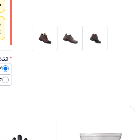
ج
ب
ت
انتخ
*
7
6