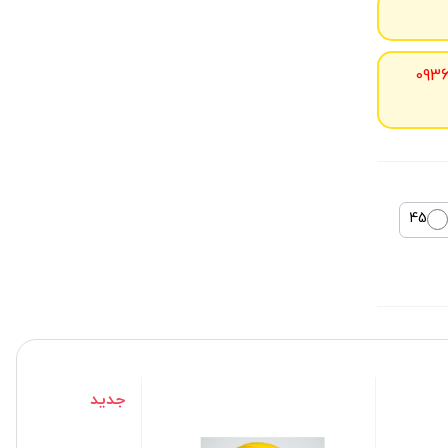
093
45
جدید