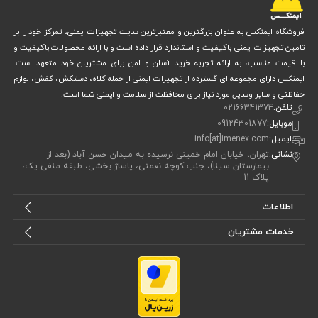
محافظت کامل:
فروشگاه ایمنکس به عنوان بزرگترین و معتبرترین سایت تجهیزات ایمنی، تمرکز خود را بر
کلاه محافظ و جیب‌های جانبی
کاپشن دارای
است که امکان ذخیره وسایل
تامین تجهیزات ایمنی باکیفیت و استاندارد قرار داده است و با ارائه محصولات باکیفیت و
با قیمت مناسب، به ارائه تجربه خرید آسان و امن برای مشتریان خود متعهد است.
ضروری را بدون نگرانی از نفوذ آب فراهم می‌کند. طراحی پوشش کامل بدن،
ایمنکس دارای مجموعه ای گسترده از تجهیزات ایمنی از جمله کلاه، دستکش، کفش، لوازم
سرما، باران و باد شدید
شما را در برابر
محافظت می‌کند و تجربه‌ای امن و
حفاظتی و سایر وسایل مورد نیاز برای محافظت از سلامت و ایمنی شما است.
تلفن:
02166341374
راحت در فعالیت‌های بیرونی فراهم می‌آورد.
موبایل:
09124301877
ایمیل:
info[at]imenex.com
ماندگاری بالا:
نشانی:
تهران، خیابان امام خمینی نرسیده به میدان حسن آباد (بعد از
بیمارستان سینا)، جنب کوچه نعمتی، پاساژ بخشی، طبقه منفی یک،
پلاک 11
مواد اولیه مرغوب و مقاوم
دوخت با کیفیت بالا و استفاده از
باعث شده
محصول طول عمر بالایی داشته باشد. حتی در شرایط استفاده مکرر، دوخت‌ها
اطلاعات
محکم باقی می‌مانند و لباس شکل و عملکرد اولیه خود را حفظ می‌کند، بنابراین
خدمات مشتریان
سرمایه‌گذاری روی این محصول کاملاً مقرون‌به‌صرفه است.
مزایا و معایب کاپشن و شلوار اسپیلت آستر نمدی ضد آب