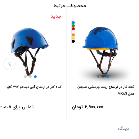
محصولات مرتبط
جدید
کلاه کار در ارتفاع رچت چرخشی هترمن
کلاه کار در ارتفاع آبی دینامو ۳۹۷ کایا
مدل MK8S
2٬900٬000 تومان
تماس برای قیمت
دیدگاه