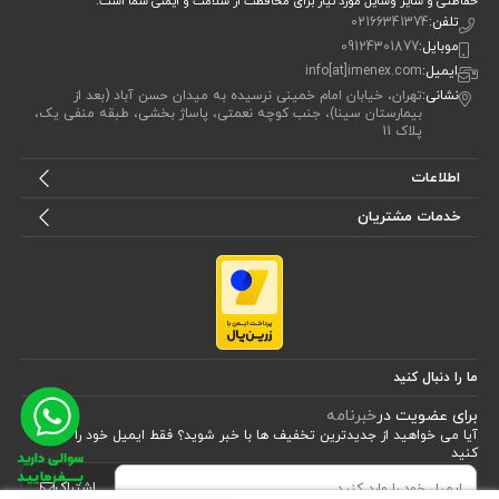
حفاظتی و سایر وسایل مورد نیاز برای محافظت از سلامت و ایمنی شما است.
تلفن:
02166341374
موبایل:
09124301877
ایمیل:
info[at]imenex.com
نشانی:
تهران، خیابان امام خمینی نرسیده به میدان حسن آباد (بعد از
بیمارستان سینا)، جنب کوچه نعمتی، پاساژ بخشی، طبقه منفی یک،
پلاک 11
اطلاعات
خدمات مشتریان
ما را دنبال کنید
برای عضویت در
خبرنامه
آیا می خواهید از جدید‌ترین تخفیف‌ ها با‌ خبر شوید؟ فقط ایمیل خود را ثبت
کنید
اشتراک