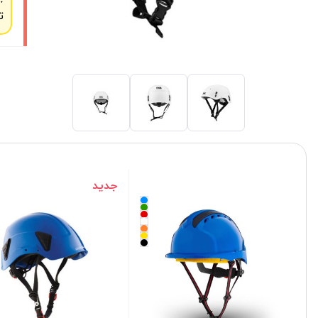
ت
جدید