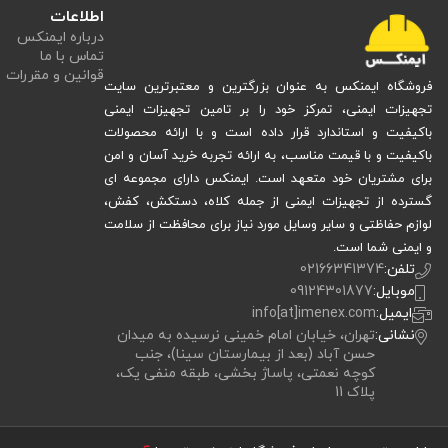
اطلاعات
درباره ایمنکس
تماس با ما
قوانین و مقررات
فروشگاه ایمنکس به عنوان بزرگترین و معتبرترین سایت
تجهیزات ایمنی، تمرکز خود را بر تامین تجهیزات ایمنی
باکیفیت و استاندارد قرار داده است و با ارائه محصولات
باکیفیت و با قیمت مناسب، به ارائه تجربه خرید آسان و امن
برای مشتریان خود متعهد است. ایمنکس دارای مجموعه ای
گسترده از تجهیزات ایمنی از جمله کلاه، دستکش، کفش،
لوازم حفاظتی و سایر وسایل مورد نیاز برای محافظت از سلامت
و ایمنی شما است.
تلفن:
02166341374
موبایل:
09124301877
ایمیل:
info[at]imenex.com
نشانی:
تهران، خیابان امام خمینی نرسیده به میدان
حسن آباد (بعد از بیمارستان سینا)، جنب
کوچه نعمتی، پاساژ بخشی، طبقه منفی یک،
پلاک 11