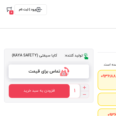
ورود | ثبت نام
0
تولید کننده:
کایا سیفتی (KAYA SAFETY)
تماس برای قیمت
0936188
افزودن به سبد خرید
093