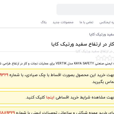
اره ایمنکس
تماس با ما
محصولات جدید
بلاگ
سفید ورتیک کایا
کار در ارتفاع سفید ورتیک کایا
ر در ارتفاع سفید ورتیک کایا
 KAYA SAFETY مدل VERTIK برای عملیات نجات و کار در ارتفاع طراحی شده است.
هت خرید این محصول بصورت اقساط با چک صیادی، با شماره
9329
ماس بگیرید.
هت مشاهده شرایط خرید اقساطی
اینجا
کلیک کنید.
رای خرید عمده شرکتی و سازمانی تجهیزات ایمنی با شماره
61889329