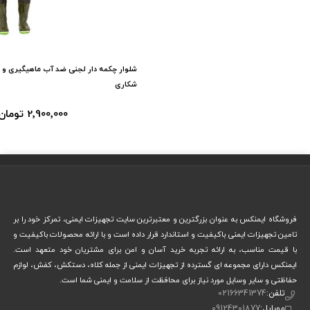
محیط‌های گل‌آلود و حتی کار در محیط‌های صنعتی مرطوب استفاده کنید. این
چکمه، محافظت کامل پاها در برابر رطوبت و لغزش را تضمین می‌کند و راحتی
لازم برای حرکت طولانی مدت را فراهم می‌آورد. همچنین، مقاومت شیمیایی بالا
شلوار چکمه دار لجنی ضد آب ماهیگیری و
در برابر روغن و مواد محیطی، آن را به گزینه‌ای ایده‌آل برای فعالیت‌های
شکاری
سنگین و طولانی تبدیل می‌کند. سبک بودن و انعطاف‌پذیری آن، حمل و
2٬900٬000 تومان
استفاده روزانه را آسان می‌سازد.
ویژگی های
چکمه ماهیگیری فوکا تا سینه صیادی اصل و ضد
آب
۱. جنس مقاوم و ضد آب
فروشگاه ایمنکس به عنوان بزرگترین و معتبرترین سایت تجهیزات ایمنی، تمرکز خود را بر
تامین تجهیزات ایمنی باکیفیت و استاندارد قرار داده است و با ارائه محصولات باکیفیت و
چکمه ماهیگیری تا سینه اصل از لاستیک با کیفیت و مقاوم ساخته شده
با قیمت مناسب، به ارائه تجربه خرید آسان و امن برای مشتریان خود متعهد است.
ایمنکس دارای مجموعه ای گسترده از تجهیزات ایمنی از جمله کلاه، دستکش، کفش، لوازم
است که به‌طور کامل ضد آب است. این ویژگی باعث می‌شود حتی در
حفاظتی و سایر وسایل مورد نیاز برای محافظت از سلامت و ایمنی شما است.
محیط‌های گل‌آلود، بارانی یا باتلاقی، پاهای شما خشک بماند و رطوبت و سرما به
تلفن:
02166341374
موبایل:
09124301877