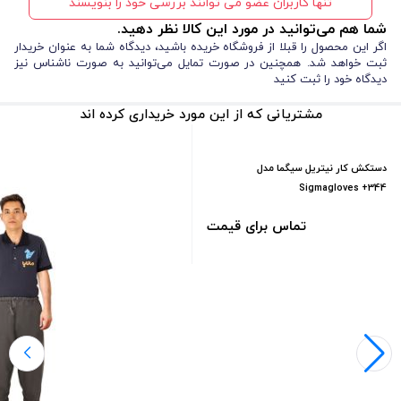
تنها کاربران عضو می توانند بررسی خود را بنویسند
شما هم می‌توانید در مورد این کالا نظر دهید.
100٪ ضد آب و مقاوم در برابر گل و رطوبت
اگر این محصول را قبلا از فروشگاه خریده باشید، دیدگاه شما به عنوان خریدار
زیره ضد لغزش برای ایمنی بیشتر
ثبت خواهد شد. همچنین در صورت تمایل می‌توانید به صورت ناشناس نیز
ساق بلند برای محافظت کامل پا
دیدگاه خود را ثبت کنید
سبک، راحت و انعطاف‌پذیر
مقاوم در برابر روغن و شرایط محیطی مرطوب
مشتریانی که از این مورد خریداری کرده اند
معایب
:
دستکش کار نیتریل سیگما مدل
ممکن است برای استفاده روزمره شهری سنگین به نظر برسد
Sigmagloves +344
در تابستان‌های بسیار گرم ممکن است کمی احساس گرما ایجاد
شود
تماس برای قیمت
کفش ایمنی
با این حال، اگر به دنبال
مقاوم و کاربردی برای فعالیت‌های
محیطی هستید، مزایا به وضوح بر معایب غلبه می‌کند.
کاربردهای چکمه ماهیگیری تا سینه صیادی اصل و ضد آب
چکمه ماهیگیری صیادی اصل و ضد آب برای فعالیت‌های مختلف محیطی
طراحی شده است. شما می‌توانید از آن برای ماهیگیری، صیادی، گردش در