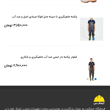
چکمه ماهیگیری تا سینه مدل فوکا صیادی اصل و ضد آب
3٬150٬000 تومان
شلوار چکمه دار لجنی ضد آب ماهیگیری و شکاری
2٬900٬000 تومان
فروشگاه ایمنکس به عنوان بزرگترین و معتبرترین سایت تجهیزات ایمنی، تمرکز خود را بر