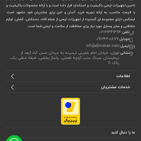
تامین تجهیزات ایمنی باکیفیت و استاندارد قرار داده است و با ارائه محصولات باکیفیت و
با قیمت مناسب، به ارائه تجربه خرید آسان و امن برای مشتریان خود متعهد است.
ایمنکس دارای مجموعه ای گسترده از تجهیزات ایمنی از جمله کلاه، دستکش، کفش، لوازم
حفاظتی و سایر وسایل مورد نیاز برای محافظت از سلامت و ایمنی شما است.
تلفن:
02166341374
موبایل:
09124301877
ایمیل:
info[at]imenex.com
نشانی:
تهران، خیابان امام خمینی نرسیده به میدان حسن آباد (بعد از
بیمارستان سینا)، جنب کوچه نعمتی، پاساژ بخشی، طبقه منفی یک،
پلاک 11
اطلاعات
خدمات مشتریان
ما را دنبال کنید