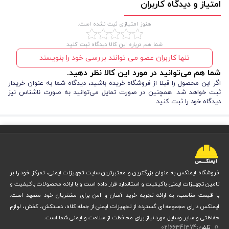
امتیاز و دیدگاه کاربران
مزایا و معایب لباس کار مهرشاد
هنوز امتیازی ثبت نشده است.
شما هم درباره این کالا دیدگاه ثبت کنید
قبل از خرید هر محصولی، آشنایی با مزایا و معایب آن می‌تواند به شما کمک
تنها کاربران عضو می توانند بررسی خود را بنویسند
کند تا تصمیم بهتری بگیرید.
شما هم می‌توانید در مورد این کالا نظر دهید.
اگر این محصول را قبلا از فروشگاه خریده باشید، دیدگاه شما به عنوان خریدار
مزایا
:
ثبت خواهد شد. همچنین در صورت تمایل می‌توانید به صورت ناشناس نیز
دیدگاه خود را ثبت کنید
استفاده از جنس فلامنت کجراه درجه یک و مقاوم
دوخت سه‌سوزنه و لبه‌دوزی حرفه‌ای برای دوام بیشتر
وزن سبک و راحتی بالا برای استفاده طولانی‌مدت
طراحی شیک و فیت برای ظاهر حرفه‌ای
4 جیب بزرگ کاربردی برای نگهداری ابزار
معایب
:
فروشگاه ایمنکس به عنوان بزرگترین و معتبرترین سایت تجهیزات ایمنی، تمرکز خود را بر
تامین تجهیزات ایمنی باکیفیت و استاندارد قرار داده است و با ارائه محصولات باکیفیت و
عدم مقاومت در برابر جرقه و حرارت (مناسب جوشکاری نیست)
با قیمت مناسب، به ارائه تجربه خرید آسان و امن برای مشتریان خود متعهد است.
تنوع رنگ محدود (فقط سرمه‌ای – طوسی)
ایمنکس دارای مجموعه ای گسترده از تجهیزات ایمنی از جمله کلاه، دستکش، کفش، لوازم
این مزایا و معایب نشان می‌دهد که لباس کار مهرشاد برای اکثر مشاغل صنعتی
حفاظتی و سایر وسایل مورد نیاز برای محافظت از سلامت و ایمنی شما است.
تلفن:
02166341374