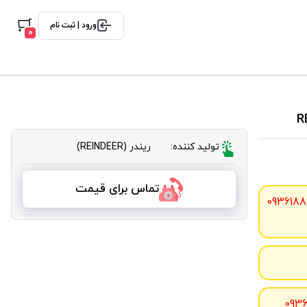
ورود | ثبت نام
0
تولید کننده:
ریندر (REINDEER)
تماس برای قیمت
0936188
093