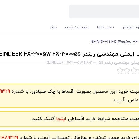
اره ایمنکس
تماس با ما
محصولات جدید
بلاگ
ی مهندسی ریندر REINDEER FX-3005w FX-30005s
ندسی ریندر REINDEER FX-3005w FX-30005s
هت خرید این محصول بصورت اقساط با چک صیادی، با شماره
9329
ماس بگیرید.
هت مشاهده شرایط خرید اقساطی
اینجا
کلیک کنید.
رای خرید عمده شرکتی و سازمانی تجهیزات ایمنی با شماره
61889329