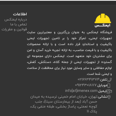
اطلاعات
درباره ایمنکس
تماس با ما
قوانین و مقررات
فروشگاه ایمنکس به عنوان بزرگترین و معتبرترین سایت
تجهیزات ایمنی، تمرکز خود را بر تامین تجهیزات ایمنی
باکیفیت و استاندارد قرار داده است و با ارائه محصولات
باکیفیت و با قیمت مناسب، به ارائه تجربه خرید آسان و امن
برای مشتریان خود متعهد است. ایمنکس دارای مجموعه ای
گسترده از تجهیزات ایمنی از جمله کلاه، دستکش، کفش،
لوازم حفاظتی و سایر وسایل مورد نیاز برای محافظت از سلامت
و ایمنی شما است.
تلفن:
02166341374
موبایل:
09124301877
ایمیل:
info[at]imenex.com
نشانی:
تهران، خیابان امام خمینی نرسیده به میدان
حسن آباد (بعد از بیمارستان سینا)، جنب
کوچه نعمتی، پاساژ بخشی، طبقه منفی یک،
پلاک 11