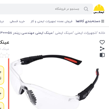
دسته‌بندی کالاها
فروش عمده تجهیزات ایمنی و کار
خرید قسطی
درب
خانه
/
تجهیزات ایمنی
/
عینک ایمنی
/
عینک ایمنی مهندسی ریندر REINDEER FX-3005w FX-30005s
عینک ایمن
عینک ایمنی مه
ج
ت
ج
ب